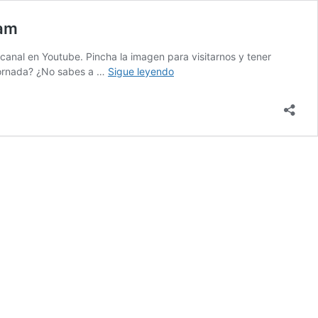
eam
canal en Youtube. Pincha la imagen para visitarnos y tener
Once
 jornada? ¿No sabes a …
Sigue leyendo
Probables
y
Recomendaciones
Jornada
24
La
Liga
Santander
by
Farolillo
Team