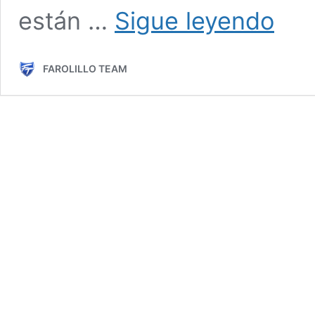
La
están …
Sigue leyendo
Fórmula
1
2024.
FAROLILLO TEAM
Analiza
la
tempora