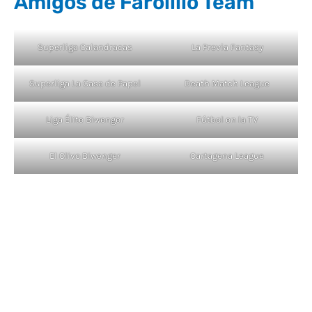
Amigos de Farolillo Team
Superliga Calandracas
La Previa Fantasy
Superliga La Casa de Papel
Death Match League
Liga Élite Biwenger
Fútbol en la TV
El Olivo Biwenger
Cartagena League