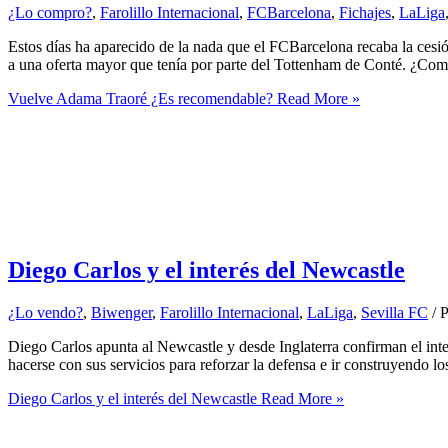
¿Lo compro?
,
Farolillo Internacional
,
FCBarcelona
,
Fichajes
,
LaLiga
Estos días ha aparecido de la nada que el FCBarcelona recaba la ces
a una oferta mayor que tenía por parte del Tottenham de Conté. ¿Com
Vuelve Adama Traoré ¿Es recomendable?
Read More »
Diego Carlos y el interés del Newcastle
¿Lo vendo?
,
Biwenger
,
Farolillo Internacional
,
LaLiga
,
Sevilla FC
/ 
Diego Carlos apunta al Newcastle y desde Inglaterra confirman el inter
hacerse con sus servicios para reforzar la defensa e ir construyendo l
Diego Carlos y el interés del Newcastle
Read More »