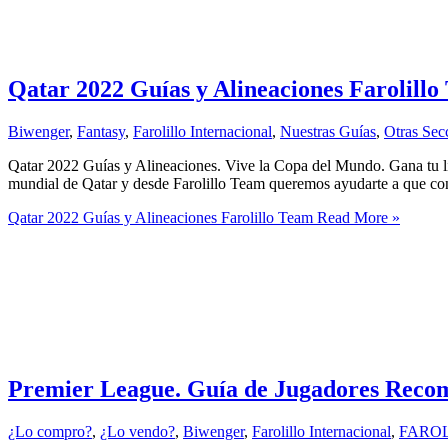
Qatar 2022 Guías y Alineaciones Farolill
Biwenger
,
Fantasy
,
Farolillo Internacional
,
Nuestras Guías
,
Otras Sec
Qatar 2022 Guías y Alineaciones. Vive la Copa del Mundo. Gana tu l
mundial de Qatar y desde Farolillo Team queremos ayudarte a que cono
Qatar 2022 Guías y Alineaciones Farolillo Team
Read More »
Premier League. Guía de Jugadores Recome
¿Lo compro?
,
¿Lo vendo?
,
Biwenger
,
Farolillo Internacional
,
FAROL