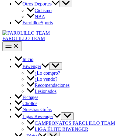
Otros Deportes
Ciclismo
NBA
FarolilloeSports
FAROLILLO TEAM
Inicio
Biwenger
¿Lo compro?
¿Lo vendo?
Recomendaciones
Lesionados
Fichajes
Chollos
Nuestras Guías
Ligas Biwenger
CAMPEONATOS FAROLILLO TEAM
LIGA ÉLITE BIWENGER