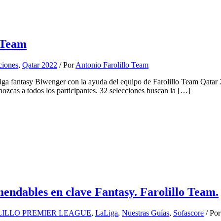
o Team
ciones
,
Qatar 2022
/ Por
Antonio Farolillo Team
iga fantasy Biwenger con la ayuda del equipo de Farolillo Team Qatar 
zcas a todos los participantes. 32 selecciones buscan la […]
ndables en clave Fantasy. Farolillo Team.
ILLO PREMIER LEAGUE
,
LaLiga
,
Nuestras Guías
,
Sofascore
/ Po