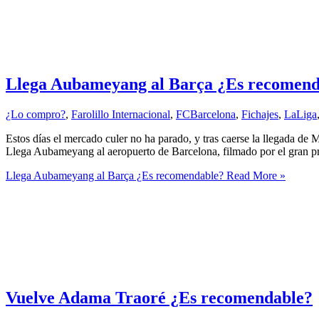
Llega Aubameyang al Barça ¿Es recomend
¿Lo compro?
,
Farolillo Internacional
,
FCBarcelona
,
Fichajes
,
LaLiga
Estos días el mercado culer no ha parado, y tras caerse la llegada d
Llega Aubameyang al aeropuerto de Barcelona, filmado por el gran p
Llega Aubameyang al Barça ¿Es recomendable?
Read More »
Vuelve Adama Traoré ¿Es recomendable?