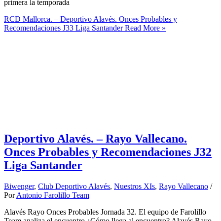
primera la temporada
RCD Mallorca. – Deportivo Alavés. Onces Probables y
Recomendaciones J33 Liga Santander
Read More »
Deportivo Alavés. – Rayo Vallecano.
Onces Probables y Recomendaciones J32
Liga Santander
Biwenger
,
Club Deportivo Alavés
,
Nuestros XIs
,
Rayo Vallecano
/
Por
Antonio Farolillo Team
Alavés Rayo Onces Probables Jornada 32. El equipo de Farolillo
Team analiza el encuentro ¿Cómo llega al encuentro? Alavés Rayo