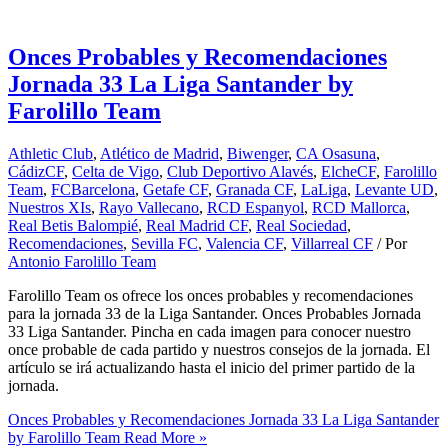
Onces Probables y Recomendaciones
Jornada 33 La Liga Santander by
Farolillo Team
Athletic Club
,
Atlético de Madrid
,
Biwenger
,
CA Osasuna
,
CádizCF
,
Celta de Vigo
,
Club Deportivo Alavés
,
ElcheCF
,
Farolillo
Team
,
FCBarcelona
,
Getafe CF
,
Granada CF
,
LaLiga
,
Levante UD
,
Nuestros XIs
,
Rayo Vallecano
,
RCD Espanyol
,
RCD Mallorca
,
Real Betis Balompié
,
Real Madrid CF
,
Real Sociedad
,
Recomendaciones
,
Sevilla FC
,
Valencia CF
,
Villarreal CF
/ Por
Antonio Farolillo Team
Farolillo Team os ofrece los onces probables y recomendaciones
para la jornada 33 de la Liga Santander. Onces Probables Jornada
33 Liga Santander. Pincha en cada imagen para conocer nuestro
once probable de cada partido y nuestros consejos de la jornada. El
artículo se irá actualizando hasta el inicio del primer partido de la
jornada.
Onces Probables y Recomendaciones Jornada 33 La Liga Santander
by Farolillo Team
Read More »