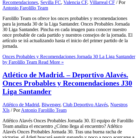
Recomendaciones
,
Sevilla FC
,
Valencia CF
,
Villarreal CF
/ Por
Antonio Farolillo Team
Farolillo Team os ofrece los onces probables y recomendaciones
para la jornada 30 de la Liga Santander. Onces Probables Jornada
30 Liga Santander. Pincha en cada imagen para conocer nuestro
once probable de cada partido y nuestros consejos de la jornada. El
artículo se irá actualizando hasta el inicio del primer partido de la
jornada.
Onces Probables y Recomendaciones Jornada 30 La Liga Santander
by Farolillo Team
Read More »
Atlético de Madrid. – Deportivo Alavés.
Onces Probables y Recomendaciones J30
Liga Santander
Atlético de Madrid
,
Biwenger
,
Club Deportivo Alavés
,
Nuestros
XIs
/ Por
Antonio Farolillo Team
Atlético Alavés Onces Probables Jornada 30. El equipo de Farolillo
Team analiza el encuentro ¿Cómo llega al encuentro? Atlético
Alavés Onces Probables Jornada 30. Tras una buena racha de
victorias, el Atleti buscará seguir ganando y poco a poco acercarse a