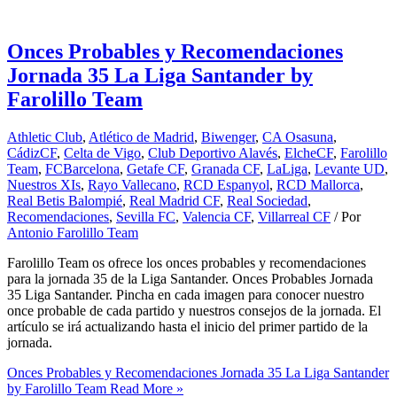
Onces Probables y Recomendaciones
Jornada 35 La Liga Santander by
Farolillo Team
Athletic Club
,
Atlético de Madrid
,
Biwenger
,
CA Osasuna
,
CádizCF
,
Celta de Vigo
,
Club Deportivo Alavés
,
ElcheCF
,
Farolillo
Team
,
FCBarcelona
,
Getafe CF
,
Granada CF
,
LaLiga
,
Levante UD
,
Nuestros XIs
,
Rayo Vallecano
,
RCD Espanyol
,
RCD Mallorca
,
Real Betis Balompié
,
Real Madrid CF
,
Real Sociedad
,
Recomendaciones
,
Sevilla FC
,
Valencia CF
,
Villarreal CF
/ Por
Antonio Farolillo Team
Farolillo Team os ofrece los onces probables y recomendaciones
para la jornada 35 de la Liga Santander. Onces Probables Jornada
35 Liga Santander. Pincha en cada imagen para conocer nuestro
once probable de cada partido y nuestros consejos de la jornada. El
artículo se irá actualizando hasta el inicio del primer partido de la
jornada.
Onces Probables y Recomendaciones Jornada 35 La Liga Santander
by Farolillo Team
Read More »