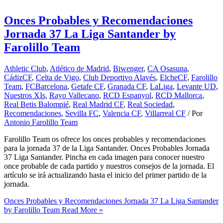
Onces Probables y Recomendaciones
Jornada 37 La Liga Santander by
Farolillo Team
Athletic Club
,
Atlético de Madrid
,
Biwenger
,
CA Osasuna
,
CádizCF
,
Celta de Vigo
,
Club Deportivo Alavés
,
ElcheCF
,
Farolillo
Team
,
FCBarcelona
,
Getafe CF
,
Granada CF
,
LaLiga
,
Levante UD
,
Nuestros XIs
,
Rayo Vallecano
,
RCD Espanyol
,
RCD Mallorca
,
Real Betis Balompié
,
Real Madrid CF
,
Real Sociedad
,
Recomendaciones
,
Sevilla FC
,
Valencia CF
,
Villarreal CF
/ Por
Antonio Farolillo Team
Farolillo Team os ofrece los onces probables y recomendaciones
para la jornada 37 de la Liga Santander. Onces Probables Jornada
37 Liga Santander. Pincha en cada imagen para conocer nuestro
once probable de cada partido y nuestros consejos de la jornada. El
artículo se irá actualizando hasta el inicio del primer partido de la
jornada.
Onces Probables y Recomendaciones Jornada 37 La Liga Santander
by Farolillo Team
Read More »