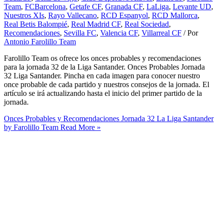
Team
,
FCBarcelona
,
Getafe CF
,
Granada CF
,
LaLiga
,
Levante UD
,
Nuestros XIs
,
Rayo Vallecano
,
RCD Espanyol
,
RCD Mallorca
,
Real Betis Balompié
,
Real Madrid CF
,
Real Sociedad
,
Recomendaciones
,
Sevilla FC
,
Valencia CF
,
Villarreal CF
/ Por
Antonio Farolillo Team
Farolillo Team os ofrece los onces probables y recomendaciones
para la jornada 32 de la Liga Santander. Onces Probables Jornada
32 Liga Santander. Pincha en cada imagen para conocer nuestro
once probable de cada partido y nuestros consejos de la jornada. El
artículo se irá actualizando hasta el inicio del primer partido de la
jornada.
Onces Probables y Recomendaciones Jornada 32 La Liga Santander
by Farolillo Team
Read More »