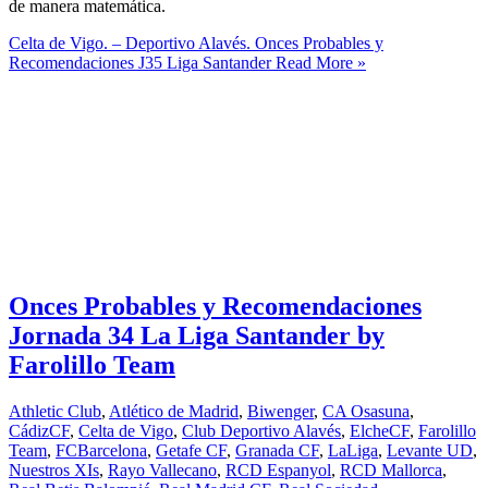
de manera matemática.
Celta de Vigo. – Deportivo Alavés. Onces Probables y
Recomendaciones J35 Liga Santander
Read More »
Onces Probables y Recomendaciones
Jornada 34 La Liga Santander by
Farolillo Team
Athletic Club
,
Atlético de Madrid
,
Biwenger
,
CA Osasuna
,
CádizCF
,
Celta de Vigo
,
Club Deportivo Alavés
,
ElcheCF
,
Farolillo
Team
,
FCBarcelona
,
Getafe CF
,
Granada CF
,
LaLiga
,
Levante UD
,
Nuestros XIs
,
Rayo Vallecano
,
RCD Espanyol
,
RCD Mallorca
,