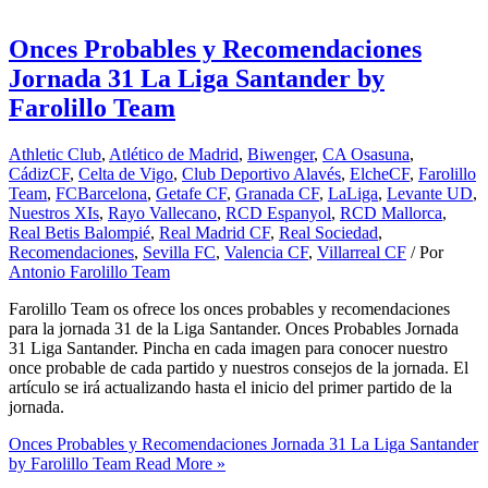
Onces Probables y Recomendaciones
Jornada 31 La Liga Santander by
Farolillo Team
Athletic Club
,
Atlético de Madrid
,
Biwenger
,
CA Osasuna
,
CádizCF
,
Celta de Vigo
,
Club Deportivo Alavés
,
ElcheCF
,
Farolillo
Team
,
FCBarcelona
,
Getafe CF
,
Granada CF
,
LaLiga
,
Levante UD
,
Nuestros XIs
,
Rayo Vallecano
,
RCD Espanyol
,
RCD Mallorca
,
Real Betis Balompié
,
Real Madrid CF
,
Real Sociedad
,
Recomendaciones
,
Sevilla FC
,
Valencia CF
,
Villarreal CF
/ Por
Antonio Farolillo Team
Farolillo Team os ofrece los onces probables y recomendaciones
para la jornada 31 de la Liga Santander. Onces Probables Jornada
31 Liga Santander. Pincha en cada imagen para conocer nuestro
once probable de cada partido y nuestros consejos de la jornada. El
artículo se irá actualizando hasta el inicio del primer partido de la
jornada.
Onces Probables y Recomendaciones Jornada 31 La Liga Santander
by Farolillo Team
Read More »