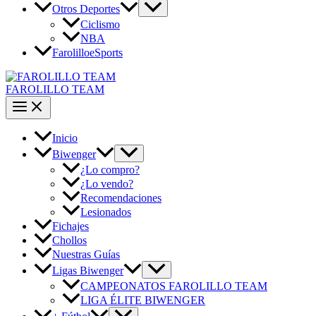
Otros Deportes
Ciclismo
NBA
FarolilloeSports
FAROLILLO TEAM
Inicio
Biwenger
¿Lo compro?
¿Lo vendo?
Recomendaciones
Lesionados
Fichajes
Chollos
Nuestras Guías
Ligas Biwenger
CAMPEONATOS FAROLILLO TEAM
LIGA ÉLITE BIWENGER