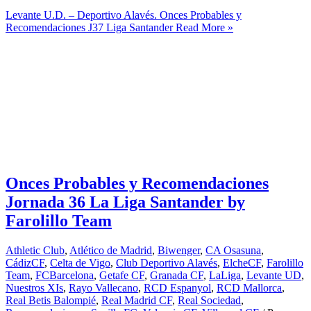
Levante U.D. – Deportivo Alavés. Onces Probables y
Recomendaciones J37 Liga Santander
Read More »
Onces Probables y Recomendaciones
Jornada 36 La Liga Santander by
Farolillo Team
Athletic Club
,
Atlético de Madrid
,
Biwenger
,
CA Osasuna
,
CádizCF
,
Celta de Vigo
,
Club Deportivo Alavés
,
ElcheCF
,
Farolillo
Team
,
FCBarcelona
,
Getafe CF
,
Granada CF
,
LaLiga
,
Levante UD
,
Nuestros XIs
,
Rayo Vallecano
,
RCD Espanyol
,
RCD Mallorca
,
Real Betis Balompié
,
Real Madrid CF
,
Real Sociedad
,