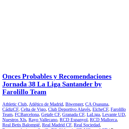
Onces Probables y Recomendaciones
Jornada 38 La Liga Santander by
Farolillo Team
Athletic Club
,
Atlético de Madrid
,
Biwenger
,
CA Osasuna
,
CádizCF
,
Celta de Vigo
,
Club Deportivo Alavés
,
ElcheCF
,
Farolillo
Team
,
FCBarcelona
,
Getafe CF
,
Granada CF
,
LaLiga
,
Levante UD
,
Nuestros XIs
,
Rayo Vallecano
,
RCD Espanyol
,
RCD Mallorca
,
Real Betis Balompié
,
Real Madrid CF
,
Real Sociedad
,