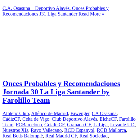
C.A. Osasuna – Deportivo Alavés. Onces Probables y
Recomendaciones J31 Liga Santander
Read More »
Onces Probables y Recomendaciones
Jornada 30 La Liga Santander by
Farolillo Team
Athletic Club
,
Atlético de Madrid
,
Biwenger
,
CA Osasuna
,
CádizCF
,
Celta de Vigo
,
Club Deportivo Alavés
,
ElcheCF
,
Farolillo
Team
,
FCBarcelona
,
Getafe CF
,
Granada CF
,
LaLiga
,
Levante UD
,
Nuestros XIs
,
Rayo Vallecano
,
RCD Espanyol
,
RCD Mallorca
,
Real Betis Balompié
,
Real Madrid CF
,
Real Sociedad
,