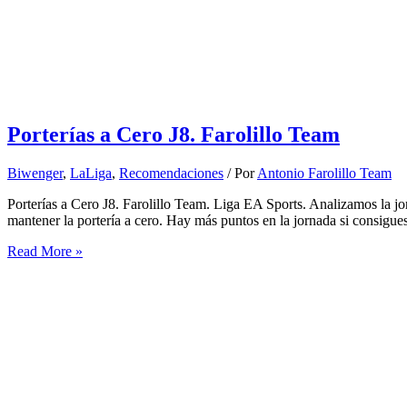
2025
–
2026
Biwenger
Porterías a Cero J8. Farolillo Team
Biwenger
,
LaLiga
,
Recomendaciones
/ Por
Antonio Farolillo Team
Porterías a Cero J8. Farolillo Team. Liga EA Sports. Analizamos la 
mantener la portería a cero. Hay más puntos en la jornada si consigues
Porterías
Read More »
a
Cero
J8.
Farolillo
Team