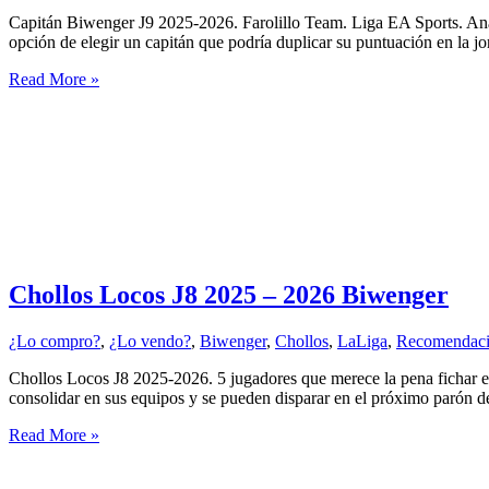
Capitán Biwenger J9 2025-2026. Farolillo Team. Liga EA Sports. An
opción de elegir un capitán que podría duplicar su puntuación en la j
Capitán
Read More »
Biwenger
J9
2025-
2026.
Farolillo
Team
Chollos Locos J8 2025 – 2026 Biwenger
¿Lo compro?
,
¿Lo vendo?
,
Biwenger
,
Chollos
,
LaLiga
,
Recomendaci
Chollos Locos J8 2025-2026. 5 jugadores que merece la pena fichar e
consolidar en sus equipos y se pueden disparar en el próximo parón 
Chollos
Read More »
Locos
J8