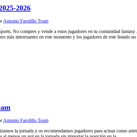
2025-2026
or
Antonio Farolillo Team
ports. No compres y vende a estos jugadores en tu comunidad fantasy 
s más interesantes en este momento y los jugadores de este listado no
Team
or
Antonio Farolillo Team
lizamos la jornada y os recomendamos jugadores para actuar como ari
ta al menos un gol en la jornada sin importar la posición en la