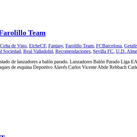
Farolillo Team
Celta de Vigo
,
ElcheCF
,
Fantasy
,
Farolillo Team
,
FCBarcelona
,
Getaf
l Sociedad
,
Real Valladolid
,
Recomendaciones
,
Sevilla FC
,
U.D. Alme
istado de lanzadores a balón parado. Lanzadores Balón Parado Liga EA 
 Saques de esquina Deportivo Alavés Carlos Vicente Abde Rebbach Carl