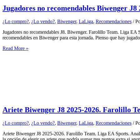
Jugadores no recomendables Biwenger J8 
¿Lo compro?
,
¿Lo vendo?
,
Biwenger
,
LaLiga
,
Recomendaciones
/ P
Jugadores no recomendables J8. Biwenger. Farolillo Team. Liga EA S
recomendables en Biwenger para esta jornada. Pienso que hay jugadore
Jugadores
Read More »
no
recomendables
Biwenger
J8
2025-
2026
Ariete Biwenger J8 2025-2026. Farolillo 
¿Lo compro?
,
¿Lo vendo?
,
Biwenger
,
LaLiga
,
Recomendaciones
/ P
Ariete Biwenger J8 2025-2026. Farolillo Team. Liga EA Sports. Ana
la opción de elegir un ariete que podría sumar tres puntos extra si ano