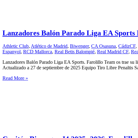
Team
Lanzadores Balón Parado Liga EA Sports 
Athletic Club
,
Atlético de Madrid
,
Biwenger
,
CA Osasuna
,
CádizCF
,
Espanyol
,
RCD Mallorca
,
Real Betis Balompié
,
Real Madrid CF
,
Rea
Lanzadores Balón Parado Liga EA Sports. Farolillo Team os trae su l
Actualizado a 27 de septiembre de 2025 Equipo Tiro Libre Penaltis
Lanzadores
Read More »
Balón
Parado
Liga
EA
Sports
Farolillo
Team