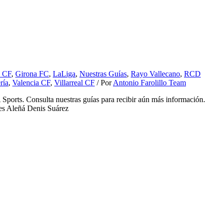
e CF
,
Girona FC
,
LaLiga
,
Nuestras Guías
,
Rayo Vallecano
,
RCD
ría
,
Valencia CF
,
Villarreal CF
/ Por
Antonio Farolillo Team
Sports. Consulta nuestras guías para recibir aún más información.
es Aleñá Denis Suárez