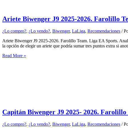
Ariete Biwenger J9 2025-2026. Farolillo 
¿Lo compro?
,
¿Lo vendo?
,
Biwenger
,
LaLiga
,
Recomendaciones
/ P
Ariete Biwenger J9 2025-2026. Farolillo Team. Liga EA Sports. Ana
la opción de elegir un ariete que podría sumar tres puntos extra si ano
Ariete
Read More »
Biwenger
J9
2025-
2026.
Farolillo
Team
Capitán Biwenger J9 2025- 2026. Farolill
¿Lo compro?
,
¿Lo vendo?
,
Biwenger
,
LaLiga
,
Recomendaciones
/ P