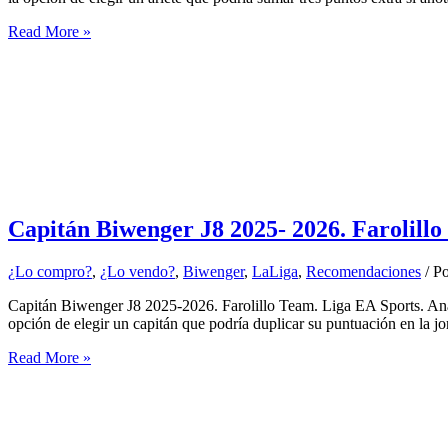
Ariete
Read More »
Biwenger
J8
2025-
2026.
Farolillo
Team
Capitán Biwenger J8 2025- 2026. Farolill
¿Lo compro?
,
¿Lo vendo?
,
Biwenger
,
LaLiga
,
Recomendaciones
/ P
Capitán Biwenger J8 2025-2026. Farolillo Team. Liga EA Sports. An
opción de elegir un capitán que podría duplicar su puntuación en la j
Capitán
Read More »
Biwenger
J8
2025-
2026.
Farolillo