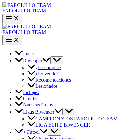
Ir
al
FAROLILLO TEAM
contenido
FAROLILLO TEAM
Inicio
Biwenger
¿Lo compro?
¿Lo vendo?
Recomendaciones
Lesionados
Fichajes
Chollos
Nuestras Guías
Ligas Biwenger
CAMPEONATOS FAROLILLO TEAM
LIGA ÉLITE BIWENGER
+ Fútbol
Champions League