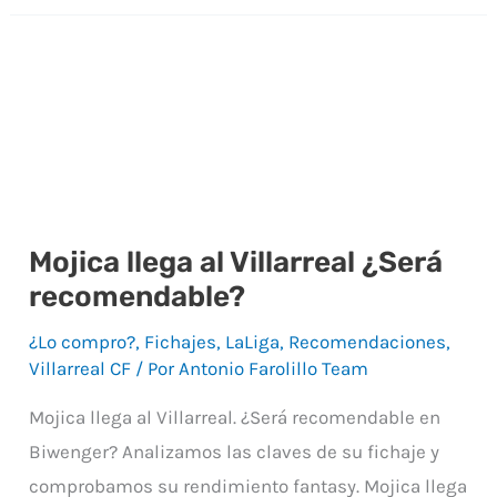
Mojica llega al Villarreal ¿Será
Mojica
recomendable?
llega
al
¿Lo compro?
,
Fichajes
,
LaLiga
,
Recomendaciones
,
Villarreal
Villarreal CF
/ Por
Antonio Farolillo Team
¿Será
Mojica llega al Villarreal. ¿Será recomendable en
recomendable?
Biwenger? Analizamos las claves de su fichaje y
comprobamos su rendimiento fantasy. Mojica llega