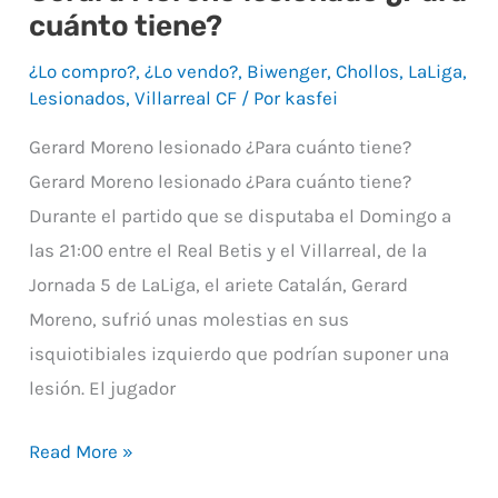
cuánto tiene?
Moreno
lesionado
¿Lo compro?
,
¿Lo vendo?
,
Biwenger
,
Chollos
,
LaLiga
,
¿Para
Lesionados
,
Villarreal CF
/ Por
kasfei
cuánto
Gerard Moreno lesionado ¿Para cuánto tiene?
tiene?
Gerard Moreno lesionado ¿Para cuánto tiene?
Durante el partido que se disputaba el Domingo a
las 21:00 entre el Real Betis y el Villarreal, de la
Jornada 5 de LaLiga, el ariete Catalán, Gerard
Moreno, sufrió unas molestias en sus
isquiotibiales izquierdo que podrían suponer una
lesión. El jugador
Read More »