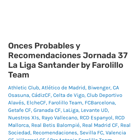
Onces Probables y
Onces
Recomendaciones Jornada 37
Probables
La Liga Santander by Farolillo
y
Team
Recomendaciones
Jornada
Athletic Club
,
Atlético de Madrid
,
Biwenger
,
CA
37
Osasuna
,
CádizCF
,
Celta de Vigo
,
Club Deportivo
Alavés
,
ElcheCF
,
Farolillo Team
,
FCBarcelona
,
La
Getafe CF
,
Granada CF
,
LaLiga
,
Levante UD
,
Liga
Nuestros XIs
,
Rayo Vallecano
,
RCD Espanyol
,
RCD
Santander
Mallorca
,
Real Betis Balompié
,
Real Madrid CF
,
Real
by
Sociedad
,
Recomendaciones
,
Sevilla FC
,
Valencia
CF
,
Villarreal CF
/ Por
Antonio Farolillo Team