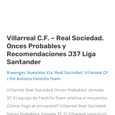
Villarreal C.F. – Real Sociedad.
Villarreal
Onces Probables y
C.F.
Recomendaciones J37 Liga
–
Santander
Real
Sociedad.
Biwenger
,
Nuestros XIs
,
Real Sociedad
,
Villarreal CF
Onces
/ Por
Antonio Farolillo Team
Probables
Villarreal Real Sociedad Onces Probables Jornada
y
37. El equipo de Farolillo Team analiza el encuentro
Recomendaciones
¿Cómo llega al encuentro? Villarreal Real Sociedad
J37
Onces Probables Jornada 37. El Villarreal consiguió