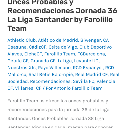
Onces Probables y
Onces
Recomendaciones Jornada 36
Probables
La Liga Santander by Farolillo
y
Team
Recomendaciones
Jornada
Athletic Club
,
Atlético de Madrid
,
Biwenger
,
CA
36
Osasuna
,
CádizCF
,
Celta de Vigo
,
Club Deportivo
Alavés
,
ElcheCF
,
Farolillo Team
,
FCBarcelona
,
La
Getafe CF
,
Granada CF
,
LaLiga
,
Levante UD
,
Liga
Nuestros XIs
,
Rayo Vallecano
,
RCD Espanyol
,
RCD
Santander
Mallorca
,
Real Betis Balompié
,
Real Madrid CF
,
Real
by
Sociedad
,
Recomendaciones
,
Sevilla FC
,
Valencia
CF
,
Villarreal CF
/ Por
Antonio Farolillo Team
Farolillo
Team
Farolillo Team os ofrece los onces probables y
recomendaciones para la jornada 36 de la Liga
Santander. Onces Probables Jornada 36 Liga
Santander. Pincha en cada imagen para conocer