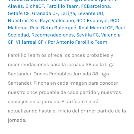
Alavés
,
ElcheCF
,
Farolillo Team
,
FCBarcelona
,
La
Getafe CF
,
Granada CF
,
LaLiga
,
Levante UD
,
Liga
Nuestros XIs
,
Rayo Vallecano
,
RCD Espanyol
,
RCD
Santander
Mallorca
,
Real Betis Balompié
,
Real Madrid CF
,
Real
by
Sociedad
,
Recomendaciones
,
Sevilla FC
,
Valencia
CF
,
Villarreal CF
/ Por
Antonio Farolillo Team
Farolillo
Team
Farolillo Team os ofrece los onces probables y
recomendaciones para la jornada 38 de la Liga
Santander. Onces Probables Jornada 38 Liga
Santander. Pincha en cada imagen para conocer
nuestro once probable de cada partido y nuestros
consejos de la jornada. El artículo se irá
actualizando hasta el inicio del primer partido de la
jornada.