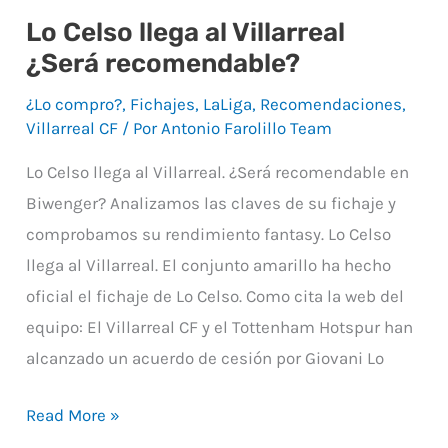
Lo Celso llega al Villarreal
Lo
¿Será recomendable?
Celso
llega
¿Lo compro?
,
Fichajes
,
LaLiga
,
Recomendaciones
,
al
Villarreal CF
/ Por
Antonio Farolillo Team
Villarreal
Lo Celso llega al Villarreal. ¿Será recomendable en
¿Será
Biwenger? Analizamos las claves de su fichaje y
recomendable?
comprobamos su rendimiento fantasy. Lo Celso
llega al Villarreal. El conjunto amarillo ha hecho
oficial el fichaje de Lo Celso. Como cita la web del
equipo: El Villarreal CF y el Tottenham Hotspur han
alcanzado un acuerdo de cesión por Giovani Lo
Read More »