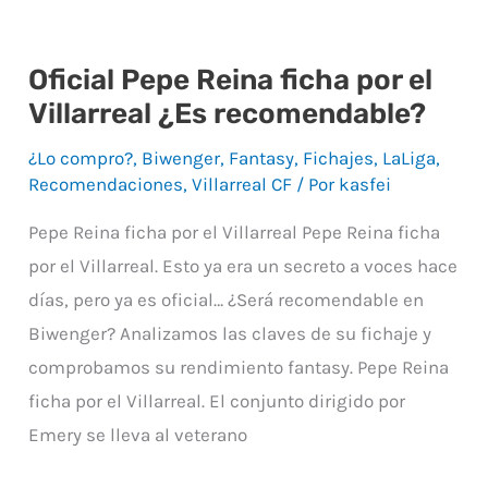
Oficial Pepe Reina ficha por el
Oficial
Villarreal ¿Es recomendable?
Pepe
Reina
¿Lo compro?
,
Biwenger
,
Fantasy
,
Fichajes
,
LaLiga
,
ficha
Recomendaciones
,
Villarreal CF
/ Por
kasfei
por
Pepe Reina ficha por el Villarreal Pepe Reina ficha
el
por el Villarreal. Esto ya era un secreto a voces hace
Villarreal
días, pero ya es oficial… ¿Será recomendable en
¿Es
Biwenger? Analizamos las claves de su fichaje y
recomendable?
comprobamos su rendimiento fantasy. Pepe Reina
ficha por el Villarreal. El conjunto dirigido por
Emery se lleva al veterano