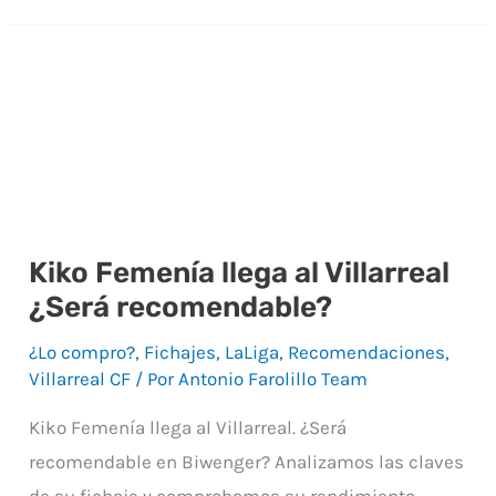
Kiko Femenía llega al Villarreal
Kiko
¿Será recomendable?
Femenía
llega
¿Lo compro?
,
Fichajes
,
LaLiga
,
Recomendaciones
,
al
Villarreal CF
/ Por
Antonio Farolillo Team
Villarreal
Kiko Femenía llega al Villarreal. ¿Será
¿Será
recomendable en Biwenger? Analizamos las claves
recomendable?
de su fichaje y comprobamos su rendimiento