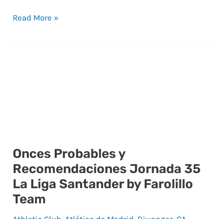
Read More »
Onces Probables y
Onces
Recomendaciones Jornada 35
Probables
La Liga Santander by Farolillo
y
Team
Recomendaciones
Jornada