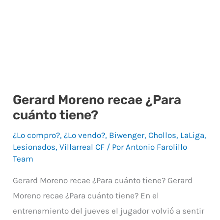
Gerard Moreno recae ¿Para
Gerard
cuánto tiene?
Moreno
recae
¿Lo compro?
,
¿Lo vendo?
,
Biwenger
,
Chollos
,
LaLiga
,
¿Para
Lesionados
,
Villarreal CF
/ Por
Antonio Farolillo
Team
cuánto
tiene?
Gerard Moreno recae ¿Para cuánto tiene? Gerard
Moreno recae ¿Para cuánto tiene? En el
entrenamiento del jueves el jugador volvió a sentir