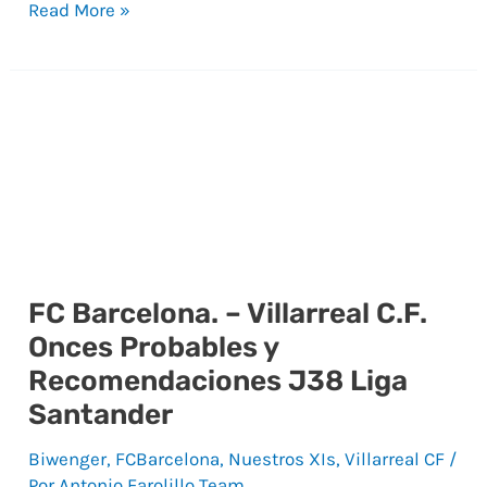
Read More »
FC Barcelona. – Villarreal C.F.
FC
Onces Probables y
Barcelona.
Recomendaciones J38 Liga
–
Santander
Villarreal
C.F.
Biwenger
,
FCBarcelona
,
Nuestros XIs
,
Villarreal CF
/
Onces
Por
Antonio Farolillo Team