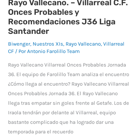
Rayo Vallecano. – Villarreal C.F.
Rayo
Onces Probables y
Vallecano.
Recomendaciones J36 Liga
–
Santander
Villarreal
C.F.
Biwenger
,
Nuestros XIs
,
Rayo Vallecano
,
Villarreal
Onces
CF
/ Por
Antonio Farolillo Team
Probables
Rayo Vallecano Villarreal Onces Probables Jornada
y
36. El equipo de Farolillo Team analiza el encuentro
Recomendaciones
¿Cómo llega al encuentro? Rayo Vallecano Villarreal
J36
Onces Probables Jornada 36. El Rayo Vallecano
Liga
llega tras empatar sin goles frente al Getafe. Los de
Santander
Iraola tendrán por delante al Villarreal, equipo
bastante complicado que ha logrado dar una
temporada para el recuerdo