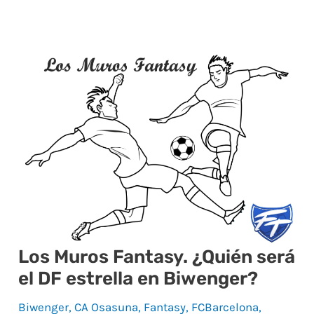
Los
Muros
Fantasy.
¿Quién
será
el
DF
estrella
en
Los Muros Fantasy. ¿Quién será
Biwenger?
el DF estrella en Biwenger?
Biwenger
,
CA Osasuna
,
Fantasy
,
FCBarcelona
,