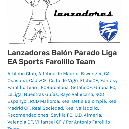
Liga
EA
Sports
Farolillo
Team
Lanzadores Balón Parado Liga
EA Sports Farolillo Team
Athletic Club
,
Atlético de Madrid
,
Biwenger
,
CA
Osasuna
,
CádizCF
,
Celta de Vigo
,
ElcheCF
,
Fantasy
,
Farolillo Team
,
FCBarcelona
,
Getafe CF
,
Girona FC
,
LaLiga
,
Nuestras Guías
,
Rayo Vallecano
,
RCD
Espanyol
,
RCD Mallorca
,
Real Betis Balompié
,
Real
Madrid CF
,
Real Sociedad
,
Real Valladolid
,
Recomendaciones
,
Sevilla FC
,
U.D. Almería
,
Valencia CF
,
Villarreal CF
/ Por
Antonio Farolillo
Team