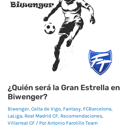
la
Gran
Estrella
en
Biwenger?
¿Quién será la Gran Estrella en
Biwenger?
Biwenger
,
Celta de Vigo
,
Fantasy
,
FCBarcelona
,
LaLiga
,
Real Madrid CF
,
Recomendaciones
,
Villarreal CF
/ Por
Antonio Farolillo Team