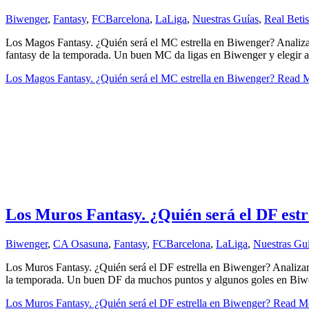
Biwenger
,
Fantasy
,
FCBarcelona
,
LaLiga
,
Nuestras Guías
,
Real Beti
Los Magos Fantasy. ¿Quién será el MC estrella en Biwenger? Analizam
fantasy de la temporada. Un buen MC da ligas en Biwenger y elegir a
Los Magos Fantasy. ¿Quién será el MC estrella en Biwenger?
Read M
Los Muros Fantasy. ¿Quién será el DF estr
Biwenger
,
CA Osasuna
,
Fantasy
,
FCBarcelona
,
LaLiga
,
Nuestras Gu
Los Muros Fantasy. ¿Quién será el DF estrella en Biwenger? Analizamo
la temporada. Un buen DF da muchos puntos y algunos goles en Biweng
Los Muros Fantasy. ¿Quién será el DF estrella en Biwenger?
Read Mo