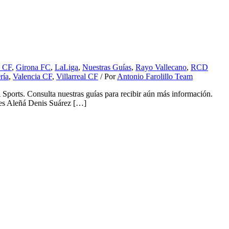
e CF
,
Girona FC
,
LaLiga
,
Nuestras Guías
,
Rayo Vallecano
,
RCD
ría
,
Valencia CF
,
Villarreal CF
/ Por
Antonio Farolillo Team
Sports. Consulta nuestras guías para recibir aún más información.
les Aleñá Denis Suárez […]