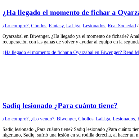
¿Ha llegado el momento de fichar a Oyarz
¿Lo compro?
,
Chollos
,
Fantasy
,
LaLiga
,
Lesionados
,
Real Sociedad
/
Oyarzabal en Biwenger. ¿Ha llegado ya el momento de ficharle? Anali
recuperación con las ganas de volver y ayudar al equipo en la segun
¿Ha llegado el momento de fichar a Oyarzabal en Biwenger?
Read M
Sadiq lesionado ¿Para cuánto tiene?
¿Lo compro?
,
¿Lo vendo?
,
Biwenger
,
Chollos
,
LaLiga
,
Lesionados
,
Sadiq lesionado ¿Para cuánto tiene? Sadiq lesionado ¿Para cuánto tien
nigeriano, Sadiq, sufrió una lesión en su rodilla derecha, al hacer un 