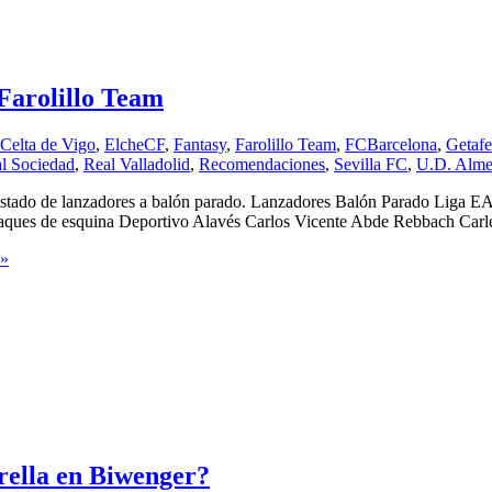
Farolillo Team
Celta de Vigo
,
ElcheCF
,
Fantasy
,
Farolillo Team
,
FCBarcelona
,
Getaf
l Sociedad
,
Real Valladolid
,
Recomendaciones
,
Sevilla FC
,
U.D. Alme
istado de lanzadores a balón parado. Lanzadores Balón Parado Liga EA 
 Saques de esquina Deportivo Alavés Carlos Vicente Abde Rebbach Car
 »
rella en Biwenger?