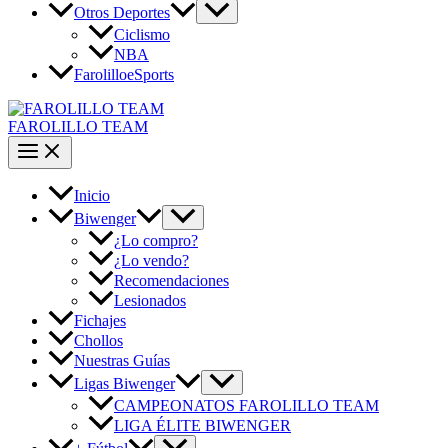
Otros Deportes
Ciclismo
NBA
FarolilloeSports
FAROLILLO TEAM
Inicio
Biwenger
¿Lo compro?
¿Lo vendo?
Recomendaciones
Lesionados
Fichajes
Chollos
Nuestras Guías
Ligas Biwenger
CAMPEONATOS FAROLILLO TEAM
LIGA ÉLITE BIWENGER