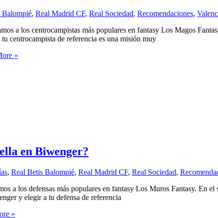
s Balompié
,
Real Madrid CF
,
Real Sociedad
,
Recomendaciones
,
Valenc
os a los centrocampistas más populares en fantasy Los Magos Fantasy. 
 tu centrocampista de referencia es una misión muy
ore »
ella en Biwenger?
ías
,
Real Betis Balompié
,
Real Madrid CF
,
Real Sociedad
,
Recomendac
s a los defensas más populares en fantasy Los Muros Fantasy. En el si
er y elegir a tu defensa de referencia
re »