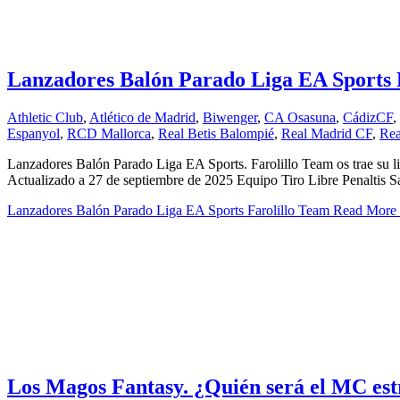
Lanzadores Balón Parado Liga EA Sports 
Athletic Club
,
Atlético de Madrid
,
Biwenger
,
CA Osasuna
,
CádizCF
,
Espanyol
,
RCD Mallorca
,
Real Betis Balompié
,
Real Madrid CF
,
Rea
Lanzadores Balón Parado Liga EA Sports. Farolillo Team os trae su l
Actualizado a 27 de septiembre de 2025 Equipo Tiro Libre Penaltis
Lanzadores Balón Parado Liga EA Sports Farolillo Team
Read More
Los Magos Fantasy. ¿Quién será el MC est