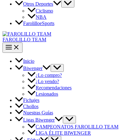
Otros Deportes
Ciclismo
NBA
FarolilloeSports
FAROLILLO TEAM
Inicio
Biwenger
¿Lo compro?
¿Lo vendo?
Recomendaciones
Lesionados
Fichajes
Chollos
Nuestras Guías
Ligas Biwenger
CAMPEONATOS FAROLILLO TEAM
LIGA ÉLITE BIWENGER