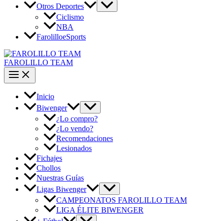
Otros Deportes
Ciclismo
NBA
FarolilloeSports
FAROLILLO TEAM
Inicio
Biwenger
¿Lo compro?
¿Lo vendo?
Recomendaciones
Lesionados
Fichajes
Chollos
Nuestras Guías
Ligas Biwenger
CAMPEONATOS FAROLILLO TEAM
LIGA ÉLITE BIWENGER