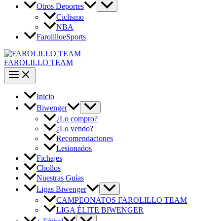
Otros Deportes
Ciclismo
NBA
FarolilloeSports
FAROLILLO TEAM
Inicio
Biwenger
¿Lo compro?
¿Lo vendo?
Recomendaciones
Lesionados
Fichajes
Chollos
Nuestras Guías
Ligas Biwenger
CAMPEONATOS FAROLILLO TEAM
LIGA ÉLITE BIWENGER