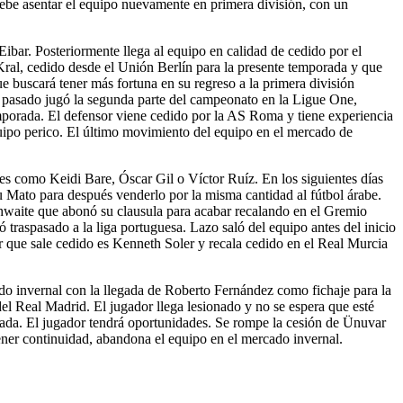
 debe asentar el equipo nuevamente en primera división, con un
Eibar. Posteriormente llega al equipo en calidad de cedido por el
Kral, cedido desde el Unión Berlín para la presente temporada y que
ue buscará tener más fortuna en su regreso a la primera división
ño pasado jugó la segunda parte del campeonato en la Ligue One,
mporada. El defensor viene cedido por la AS Roma y tiene experiencia
quipo perico. El último movimiento del equipo en el mercado de
ores como Keidi Bare, Óscar Gil o Víctor Ruíz. En los siguientes días
u Mato para después venderlo por la misma cantidad al fútbol árabe.
hwaite que abonó su clausula para acabar recalando en el Gremio
 traspasado a la liga portuguesa. Lazo saló del equipo antes del inicio
r que sale cedido es Kenneth Soler y recala cedido en el Real Murcia
do invernal con la llegada de Roberto Fernández como fichaje para la
l Real Madrid. El jugador llega lesionado y no se espera que esté
orada. El jugador tendrá oportunidades. Se rompe la cesión de Ünuvar
 tener continuidad, abandona el equipo en el mercado invernal.