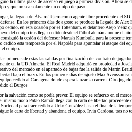
iguió la última plaza de ascenso en juego a primera división. Ahora se
uipo y que no sea solamente un equipo de paso.
lugar, la llegada de Álvaro Tejero como agente libre procedente del SD 
defensa. En los primeros días de agosto se produce la llegada de Alex 
ipo cedido, en esta ocasión por el Tottenham, el delantero Alejo Véliz q
nueve del equipo tras llegar cedido desde el fútbol alemán aunque el a
 consiguió la cesión del defensor Marash Kumbulla para la presente te
po cedido esta temporada por el Napolés para apuntalar el ataque del e
 el equipo.
as primeras de estas las salidas por finalización del contrato de jugad
almente en la UD Almería. El Real Madrid adquirió en propiedad a Josel
sivo del mercado en el apartado de bajas fue la salida de Martin Brait
libertad bajo el brazo. En los primeros días de agosto Max Svensson salió
equipo cedido al Cartagena donde espera lanzar su carrera. Otro jugado
edido al Burgos.
r la salvación como se podía prever. El equipo se refuerzo en el merca
l mismo modo Pablo Ramón llega con la carta de libertad procedente de
l Sociedad para traer cedido a Urko González hasta el final de la temp
nsigue la carta de libertad y abandona el equipo. Irvin Cardona, tras no