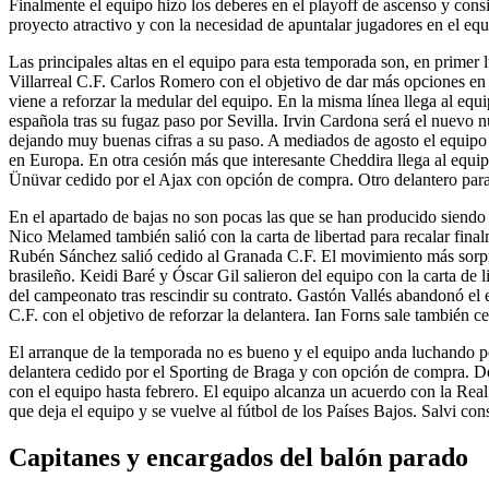
Finalmente el equipo hizo los deberes en el playoff de ascenso y cons
proyecto atractivo y con la necesidad de apuntalar jugadores en el eq
Las principales altas en el equipo para esta temporada son, en primer 
Villarreal C.F. Carlos Romero con el objetivo de dar más opciones en 
viene a reforzar la medular del equipo. En la misma línea llega al equ
española tras su fugaz paso por Sevilla. Irvin Cardona será el nuevo 
dejando muy buenas cifras a su paso. A mediados de agosto el equipo
en Europa. En otra cesión más que interesante Cheddira llega al equi
Ünüvar cedido por el Ajax con opción de compra. Otro delantero para
En el apartado de bajas no son pocas las que se han producido siendo l
Nico Melamed también salió con la carta de libertad para recalar fin
Rubén Sánchez salió cedido al Granada C.F. El movimiento más sorpre
brasileño. Keidi Baré y Óscar Gil salieron del equipo con la carta de 
del campeonato tras rescindir su contrato. Gastón Vallés abandonó el 
C.F. con el objetivo de reforzar la delantera. Ian Forns sale también c
El arranque de la temporada no es bueno y el equipo anda luchando po
delantera cedido por el Sporting de Braga y con opción de compra. De
con el equipo hasta febrero. El equipo alcanza un acuerdo con la Rea
que deja el equipo y se vuelve al fútbol de los Países Bajos. Salvi co
Capitanes y encargados del balón parado