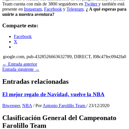
Team cuenta con más de 3800 seguidores en
Twitter
y también está
presente en
Instagram
,
Facebook
y
Telegram
.
¿ A qué esperas para
unirte a nuestra aventura?
Comparte esto:
Facebook
X
google.com, pub-4328526663632789, DIRECT, f08c47fec0942fa0
←
Entrada anterior
Entrada siguiente
→
Entradas relacionadas
El mejor regalo de Navidad, vuelve la NBA
Biwenger
,
NBA
/ Por
Antonio Farolillo Team
/
23/12/2020
Clasificación General del Campeonato
Farolillo Team