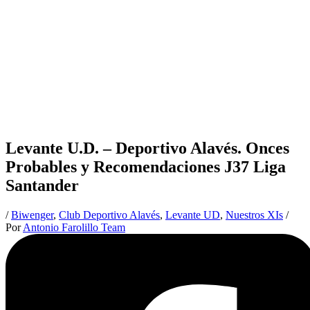
Levante U.D. – Deportivo Alavés. Onces
Probables y Recomendaciones J37 Liga
Santander
/
Biwenger
,
Club Deportivo Alavés
,
Levante UD
,
Nuestros XIs
/
Por
Antonio Farolillo Team