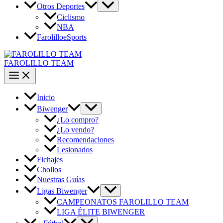
Otros Deportes
Ciclismo
NBA
FarolilloeSports
FAROLILLO TEAM
Inicio
Biwenger
¿Lo compro?
¿Lo vendo?
Recomendaciones
Lesionados
Fichajes
Chollos
Nuestras Guías
Ligas Biwenger
CAMPEONATOS FAROLILLO TEAM
LIGA ÉLITE BIWENGER