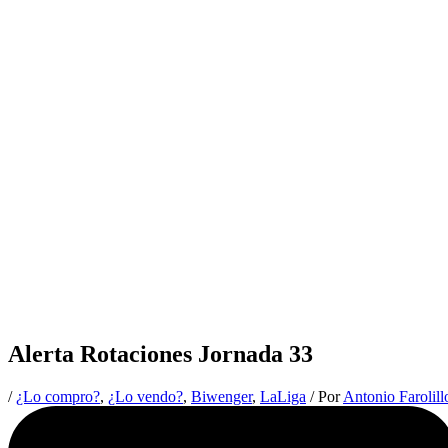
Alerta Rotaciones Jornada 33
/
¿Lo compro?
,
¿Lo vendo?
,
Biwenger
,
LaLiga
/ Por
Antonio Farolil