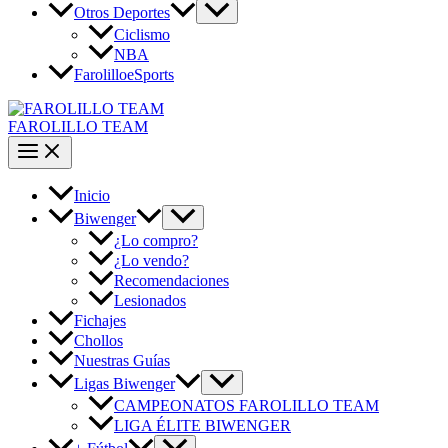
Otros Deportes
Ciclismo
NBA
FarolilloeSports
FAROLILLO TEAM
Inicio
Biwenger
¿Lo compro?
¿Lo vendo?
Recomendaciones
Lesionados
Fichajes
Chollos
Nuestras Guías
Ligas Biwenger
CAMPEONATOS FAROLILLO TEAM
LIGA ÉLITE BIWENGER