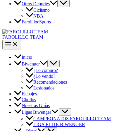
Otros Deportes
Ciclismo
NBA
FarolilloeSports
FAROLILLO TEAM
Inicio
Biwenger
¿Lo compro?
¿Lo vendo?
Recomendaciones
Lesionados
Fichajes
Chollos
Nuestras Guías
Ligas Biwenger
CAMPEONATOS FAROLILLO TEAM
LIGA ÉLITE BIWENGER