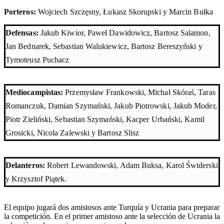
Porteros:
Wojciech Szczęsny, Łukasz Skorupski y Marcin Bułka
Defensas:
Jakub Kiwior, Paweł Dawidowicz, Bartosz Salamon,
Jan Bednarek, Sebastian Walukiewicz, Bartosz Bereszyński y
Tymoteusz Puchacz
Mediocampistas:
Przemysław Frankowski, Michał Skóraś, Taras
Romanczuk, Damian Szymański, Jakub Piotrowski, Jakub Moder,
Piotr Zieliński, Sebastian Szymański, Kacper Urbański, Kamil
Grosicki, Nicola Zalewski y Bartosz Slisz
Delanteros:
Robert Lewandowski, Adam Buksa, Karol Świderski
y Krzysztof Piątek.
El equipo jugará dos amistosos ante Turquía y Ucrania para preparar
la competición. En el primer amistoso ante la selección de Ucrania la