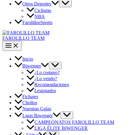
Otros Deportes
Ciclismo
NBA
FarolilloeSports
FAROLILLO TEAM
Inicio
Biwenger
¿Lo compro?
¿Lo vendo?
Recomendaciones
Lesionados
Fichajes
Chollos
Nuestras Guías
Ligas Biwenger
CAMPEONATOS FAROLILLO TEAM
LIGA ÉLITE BIWENGER