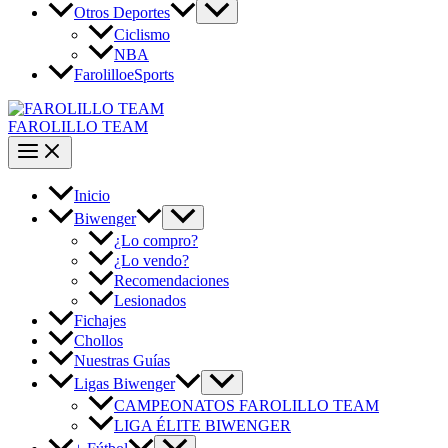
Otros Deportes
Ciclismo
NBA
FarolilloeSports
FAROLILLO TEAM
Inicio
Biwenger
¿Lo compro?
¿Lo vendo?
Recomendaciones
Lesionados
Fichajes
Chollos
Nuestras Guías
Ligas Biwenger
CAMPEONATOS FAROLILLO TEAM
LIGA ÉLITE BIWENGER