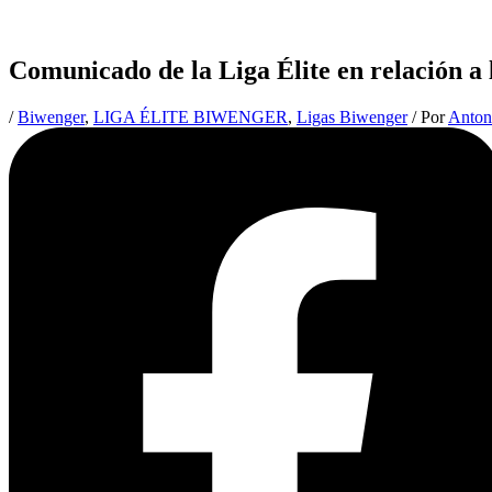
Comunicado de la Liga Élite en relación a
/
Biwenger
,
LIGA ÉLITE BIWENGER
,
Ligas Biwenger
/ Por
Anton