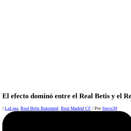
El efecto dominó entre el Real Betis y el 
/
LaLiga
,
Real Betis Balompié
,
Real Madrid CF
/ Por
Srecu39