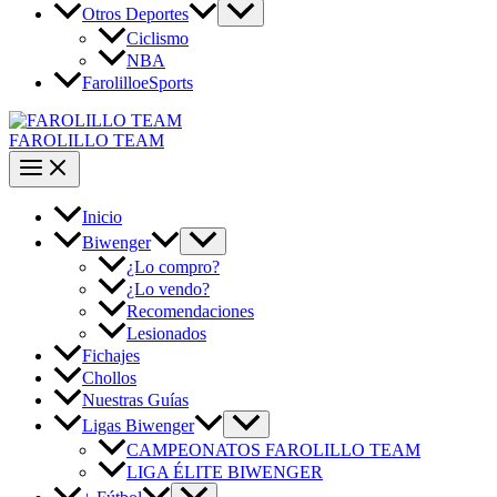
Otros Deportes
Ciclismo
NBA
FarolilloeSports
FAROLILLO TEAM
Inicio
Biwenger
¿Lo compro?
¿Lo vendo?
Recomendaciones
Lesionados
Fichajes
Chollos
Nuestras Guías
Ligas Biwenger
CAMPEONATOS FAROLILLO TEAM
LIGA ÉLITE BIWENGER