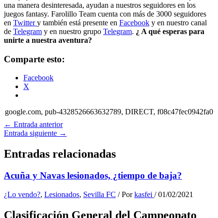
una manera desinteresada, ayudan a nuestros seguidores en los
juegos fantasy. Farolillo Team cuenta con más de 3000 seguidores
en
Twitter
y también está presente en
Facebook
y en nuestro canal
de
Telegram
y en nuestro grupo
Telegram
.
¿ A qué esperas para
unirte a nuestra aventura?
Comparte esto:
Facebook
X
google.com, pub-4328526663632789, DIRECT, f08c47fec0942fa0
←
Entrada anterior
Entrada siguiente
→
Entradas relacionadas
Acuña y Navas lesionados, ¿tiempo de baja?
¿Lo vendo?
,
Lesionados
,
Sevilla FC
/ Por
kasfei
/
01/02/2021
Clasificación General del Campeonato