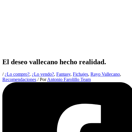
El deseo vallecano hecho realidad.
/
¿Lo compro?
,
¿Lo vendo?
,
Fantasy
,
Fichajes
,
Rayo Vallecano
,
Recomendaciones
/ Por
Antonio Farolillo Team