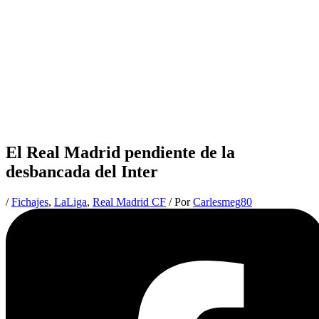
El Real Madrid pendiente de la
desbancada del Inter
/
Fichajes
,
LaLiga
,
Real Madrid CF
/ Por
Carlesmeg80