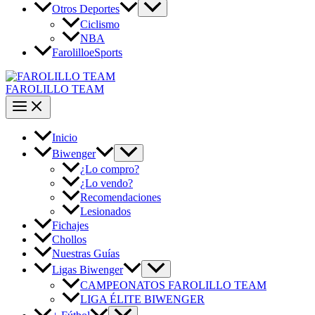
Otros Deportes
Ciclismo
NBA
FarolilloeSports
FAROLILLO TEAM
Inicio
Biwenger
¿Lo compro?
¿Lo vendo?
Recomendaciones
Lesionados
Fichajes
Chollos
Nuestras Guías
Ligas Biwenger
CAMPEONATOS FAROLILLO TEAM
LIGA ÉLITE BIWENGER