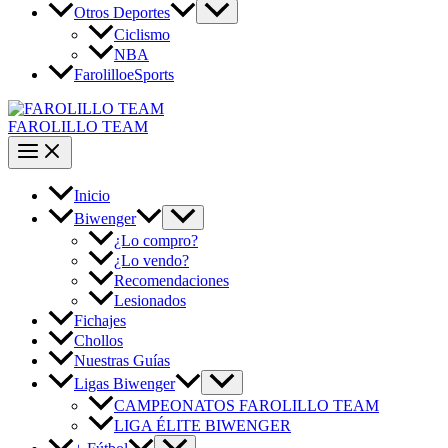
Otros Deportes
Ciclismo
NBA
FarolilloeSports
FAROLILLO TEAM
Inicio
Biwenger
¿Lo compro?
¿Lo vendo?
Recomendaciones
Lesionados
Fichajes
Chollos
Nuestras Guías
Ligas Biwenger
CAMPEONATOS FAROLILLO TEAM
LIGA ÉLITE BIWENGER