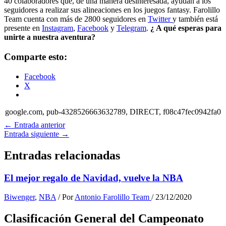
40 colaboradores que, de una manera desinteresada, ayudan a los
seguidores a realizar sus alineaciones en los juegos fantasy. Farolillo
Team cuenta con más de 2800 seguidores en
Twitter
y también está
presente en
Instagram
,
Facebook
y
Telegram
.
¿ A qué esperas para
unirte a nuestra aventura?
Comparte esto:
Facebook
X
google.com, pub-4328526663632789, DIRECT, f08c47fec0942fa0
←
Entrada anterior
Entrada siguiente
→
Entradas relacionadas
El mejor regalo de Navidad, vuelve la NBA
Biwenger
,
NBA
/ Por
Antonio Farolillo Team
/
23/12/2020
Clasificación General del Campeonato