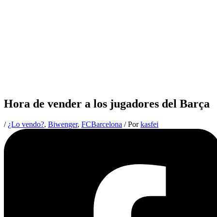
Hora de vender a los jugadores del Barça
/
¿Lo vendo?
,
Biwenger
,
FCBarcelona
/ Por
kasfei