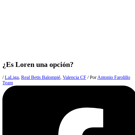
¿Es Loren una opción?
/
LaLiga
,
Real Betis Balompié
,
Valencia CF
/ Por
Antonio Farolillo
Team