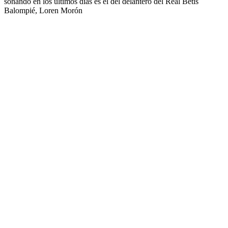
sonando en los últimos días es el del delantero del Real Betis
Balompié, Loren Morón