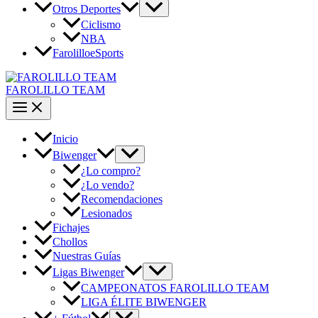
Otros Deportes
Ciclismo
NBA
FarolilloeSports
FAROLILLO TEAM
Inicio
Biwenger
¿Lo compro?
¿Lo vendo?
Recomendaciones
Lesionados
Fichajes
Chollos
Nuestras Guías
Ligas Biwenger
CAMPEONATOS FAROLILLO TEAM
LIGA ÉLITE BIWENGER