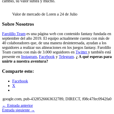
cambio, su valor subirá y mucho.
Valor de mercado de Loren a 24 de Julio
Sobre Nosotros
Farolillo Team
es una página web con contenido fantasy fundada en
septiembre del año 2019. El equipo actualmente cuenta con más de
40 colaboradores que, de una manera desinteresada, ayudan a los
seguidores a realizar sus alineaciones en los juegos fantasy. Farolillo
Team cuenta con más de 3.000 seguidores en
Twitter
y también está
presente en
Instagram
,
Facebook
y
Telegram
.
¿ A qué esperas para
unirte a nuestra aventura?
Comparte esto:
Facebook
X
google.com, pub-4328526663632789, DIRECT, f08c47fec0942fa0
←
Entrada anterior
Entrada siguiente
→