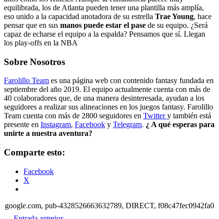
equilibrada, los de Atlanta pueden tener una plantilla más amplía,
eso unido a la capacidad anotadora de su estrella
Trae Young
, hace
pensar que en sus
manos puede estar el pase
de su equipo. ¿Será
capaz de echarse el equipo a la espalda? Pensamos que sí. Llegan
los play-offs en la NBA
Sobre Nosotros
Farolillo Team
es una página web con contenido fantasy fundada en
septiembre del año 2019. El equipo actualmente cuenta con más de
40 colaboradores que, de una manera desinteresada, ayudan a los
seguidores a realizar sus alineaciones en los juegos fantasy. Farolillo
Team cuenta con más de 2800 seguidores en
Twitter
y también está
presente en
Instagram
,
Facebook
y
Telegram
.
¿ A qué esperas para
unirte a nuestra aventura?
Comparte esto:
Facebook
X
google.com, pub-4328526663632789, DIRECT, f08c47fec0942fa0
←
Entrada anterior