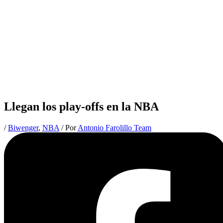
Llegan los play-offs en la NBA
/
Biwenger
,
NBA
/ Por
Antonio Farolillo Team