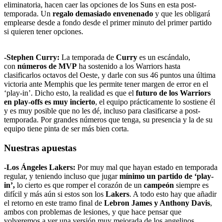
eliminatoria, hacen caer las opciones de los Suns en esta post-
temporada. Un
regalo demasiado envenenado
y que les obligará
emplearse desde a fondo desde el primer minuto del primer partido
si quieren tener opciones.
-Stephen Curry:
La temporada de
Curry
es un escándalo,
con
números de MVP
ha sostenido a los Warriors hasta
clasificarlos octavos del Oeste, y darle con sus 46 puntos una última
victoria ante Memphis que les permite tener margen de error en el
‘play-in’. Dicho esto, la realidad es que el
futuro de los Warriors
en play-offs es muy incierto
, el equipo prácticamente lo sostiene él
y es muy posible que no les dé, incluso para clasificarse a post-
temporada. Por grandes números que tenga, su presencia y la de su
equipo tiene pinta de ser más bien corta.
Nuestras apuestas
-Los Ángeles Lakers:
Por muy mal que hayan estado en temporada
regular, y teniendo incluso que jugar
mínimo un partido de ‘play-
in’,
lo cierto es que romper el corazón de un
campeón
siempre es
difícil y más aún si estos son los
Lakers
. A todo esto hay que añadir
el retorno en este tramo final de
Lebron James y Anthony Davis
,
ambos con problemas de lesiones, y que hace pensar que
volveremos a ver una versión muy mejorada de los angelinos