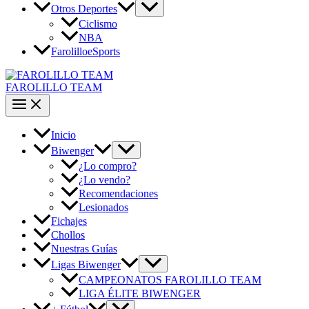
Otros Deportes
Ciclismo
NBA
FarolilloeSports
FAROLILLO TEAM
Inicio
Biwenger
¿Lo compro?
¿Lo vendo?
Recomendaciones
Lesionados
Fichajes
Chollos
Nuestras Guías
Ligas Biwenger
CAMPEONATOS FAROLILLO TEAM
LIGA ÉLITE BIWENGER