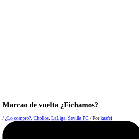
Marcao de vuelta ¿Fichamos?
/
¿Lo compro?
,
Chollos
,
LaLiga
,
Sevilla FC
/ Por
kasfei