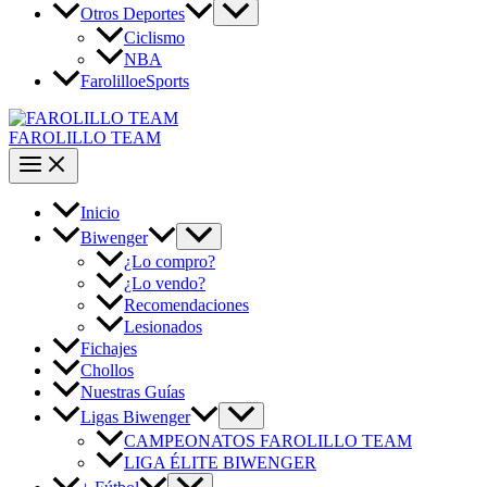
Otros Deportes
Ciclismo
NBA
FarolilloeSports
FAROLILLO TEAM
Inicio
Biwenger
¿Lo compro?
¿Lo vendo?
Recomendaciones
Lesionados
Fichajes
Chollos
Nuestras Guías
Ligas Biwenger
CAMPEONATOS FAROLILLO TEAM
LIGA ÉLITE BIWENGER