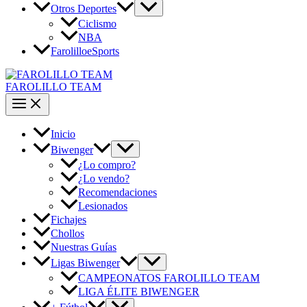
Otros Deportes
Ciclismo
NBA
FarolilloeSports
FAROLILLO TEAM
Inicio
Biwenger
¿Lo compro?
¿Lo vendo?
Recomendaciones
Lesionados
Fichajes
Chollos
Nuestras Guías
Ligas Biwenger
CAMPEONATOS FAROLILLO TEAM
LIGA ÉLITE BIWENGER