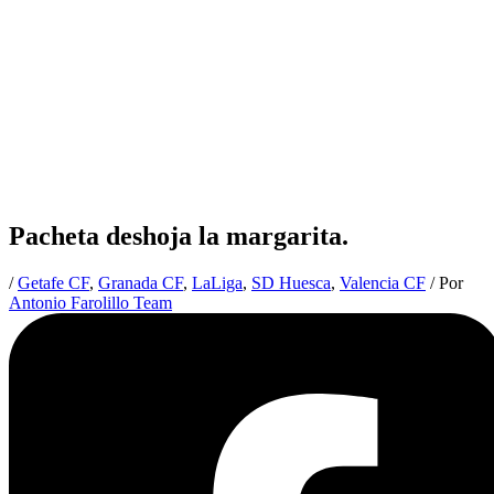
Pacheta deshoja la margarita.
/
Getafe CF
,
Granada CF
,
LaLiga
,
SD Huesca
,
Valencia CF
/ Por
Antonio Farolillo Team