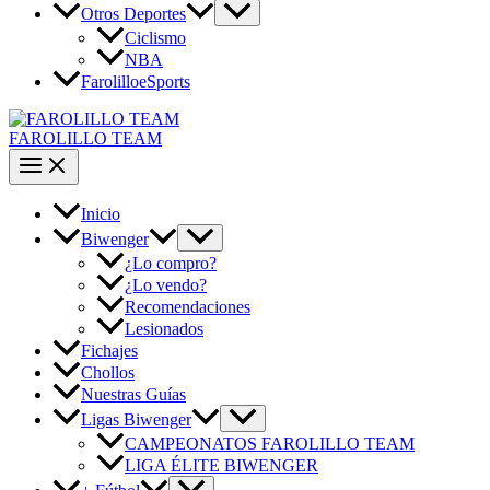
Otros Deportes
Ciclismo
NBA
FarolilloeSports
FAROLILLO TEAM
Inicio
Biwenger
¿Lo compro?
¿Lo vendo?
Recomendaciones
Lesionados
Fichajes
Chollos
Nuestras Guías
Ligas Biwenger
CAMPEONATOS FAROLILLO TEAM
LIGA ÉLITE BIWENGER