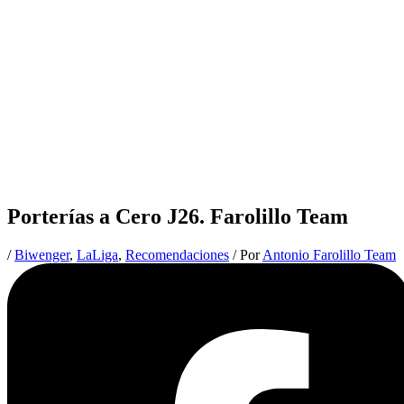
Porterías a Cero J26. Farolillo Team
/
Biwenger
,
LaLiga
,
Recomendaciones
/ Por
Antonio Farolillo Team