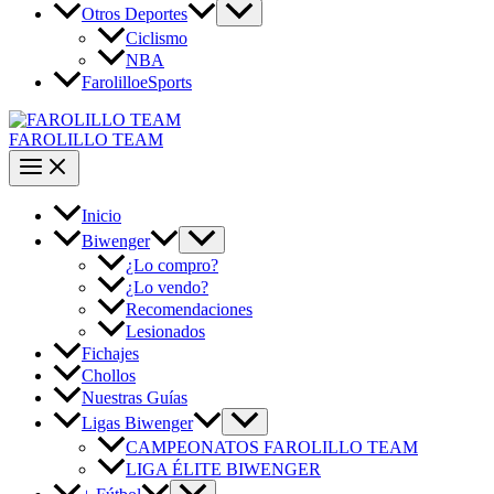
Otros Deportes
Ciclismo
NBA
FarolilloeSports
FAROLILLO TEAM
Inicio
Biwenger
¿Lo compro?
¿Lo vendo?
Recomendaciones
Lesionados
Fichajes
Chollos
Nuestras Guías
Ligas Biwenger
CAMPEONATOS FAROLILLO TEAM
LIGA ÉLITE BIWENGER