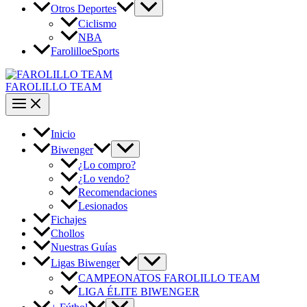
Otros Deportes
Ciclismo
NBA
FarolilloeSports
FAROLILLO TEAM
Inicio
Biwenger
¿Lo compro?
¿Lo vendo?
Recomendaciones
Lesionados
Fichajes
Chollos
Nuestras Guías
Ligas Biwenger
CAMPEONATOS FAROLILLO TEAM
LIGA ÉLITE BIWENGER