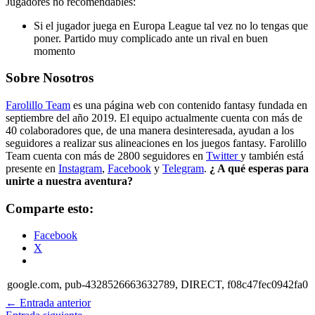
Jugadores no recomendables:
Si el jugador juega en Europa League tal vez no lo tengas que
poner. Partido muy complicado ante un rival en buen
momento
Sobre Nosotros
Farolillo Team
es una página web con contenido fantasy fundada en
septiembre del año 2019. El equipo actualmente cuenta con más de
40 colaboradores que, de una manera desinteresada, ayudan a los
seguidores a realizar sus alineaciones en los juegos fantasy. Farolillo
Team cuenta con más de 2800 seguidores en
Twitter
y también está
presente en
Instagram
,
Facebook
y
Telegram
.
¿ A qué esperas para
unirte a nuestra aventura?
Comparte esto:
Facebook
X
google.com, pub-4328526663632789, DIRECT, f08c47fec0942fa0
←
Entrada anterior