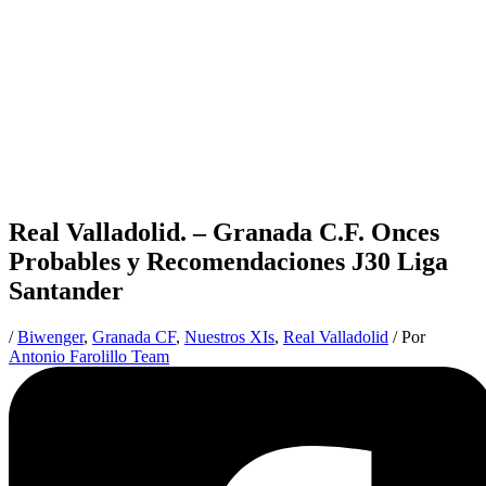
Real Valladolid. – Granada C.F. Onces
Probables y Recomendaciones J30 Liga
Santander
/
Biwenger
,
Granada CF
,
Nuestros XIs
,
Real Valladolid
/ Por
Antonio Farolillo Team