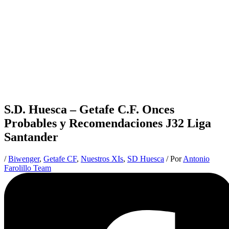
S.D. Huesca – Getafe C.F. Onces
Probables y Recomendaciones J32 Liga
Santander
/
Biwenger
,
Getafe CF
,
Nuestros XIs
,
SD Huesca
/ Por
Antonio
Farolillo Team