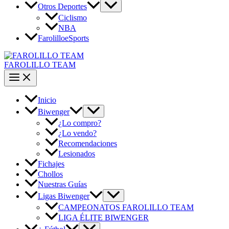
Otros Deportes
Ciclismo
NBA
FarolilloeSports
FAROLILLO TEAM
Inicio
Biwenger
¿Lo compro?
¿Lo vendo?
Recomendaciones
Lesionados
Fichajes
Chollos
Nuestras Guías
Ligas Biwenger
CAMPEONATOS FAROLILLO TEAM
LIGA ÉLITE BIWENGER