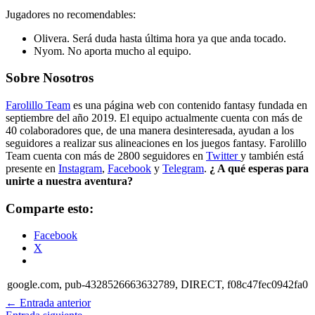
Jugadores no recomendables:
Olivera. Será duda hasta última hora ya que anda tocado.
Nyom. No aporta mucho al equipo.
Sobre Nosotros
Farolillo Team
es una página web con contenido fantasy fundada en
septiembre del año 2019. El equipo actualmente cuenta con más de
40 colaboradores que, de una manera desinteresada, ayudan a los
seguidores a realizar sus alineaciones en los juegos fantasy. Farolillo
Team cuenta con más de 2800 seguidores en
Twitter
y también está
presente en
Instagram
,
Facebook
y
Telegram
.
¿ A qué esperas para
unirte a nuestra aventura?
Comparte esto:
Facebook
X
google.com, pub-4328526663632789, DIRECT, f08c47fec0942fa0
←
Entrada anterior