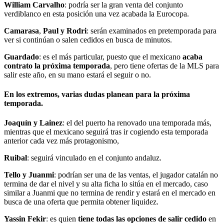
William Carvalho
: podría ser la gran venta del conjunto
verdiblanco en esta posición una vez acabada la Eurocopa.
Camarasa
,
Paul y Rodri
: serán examinados en pretemporada para
ver si continúan o salen cedidos en busca de minutos.
Guardado
: es el más particular, puesto que el mexicano
acaba
contrato la próxima temporada
, pero tiene ofertas de la MLS para
salir este año, en su mano estará el seguir o no.
En los extremos, varias dudas planean para la próxima
temporada.
Joaquín
y Lainez
: el del puerto ha renovado una temporada más,
mientras que el mexicano seguirá tras ir cogiendo esta temporada
anterior cada vez más protagonismo,
Ruibal
: seguirá vinculado en el conjunto andaluz.
Tello
y Juanmi
: podrían ser una de las ventas, el jugador catalán no
termina de dar el nivel y su alta ficha lo sitúa en el mercado, caso
similar a Juanmi que no termina de rendir y estará en el mercado en
busca de una oferta que permita obtener liquidez.
Yassin Fekir
: es quien
tiene todas las opciones de salir cedido
en