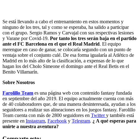
Se está llevando a cabo el entrenamiento en estos momentos y
ninguno de los tres, tal y como se esperaba, ha salido a participar
con el grupo. Sergio Ramos y Carvajal con sus respectivas lesiones
y Varane por Covid-19.
Por tanto los tres serán baja en el partido
ante el FC Barcelona en el que el Real Madrid
. El equipo
merengue en caso de ganar, se colocaría segundo con un punto de
ventaja sobre el conjunto culé. De esa forma igualaría al Atlético de
Madrid en lo más alto de la clasificación, a expensas de lo que
hagan los del Cholo Simeone el domingo ante el Real Betis en el
Benito Villamarín.
Sobre Nosotros
Farolillo Team
es una página web con contenido fantasy fundada
en septiembre del año 2019. El equipo actualmente cuenta con más
de 40 colaboradores que, de una manera desinteresada, ayudan a los
seguidores a realizar sus alineaciones en los juegos fantasy. Farolillo
Team cuenta con más de 2800 seguidores en
Twitter
y también está
presente en
Instagram
,
Facebook
y
Telegram
.
¿ A qué esperas para
unirte a nuestra aventura?
Comparte esto: