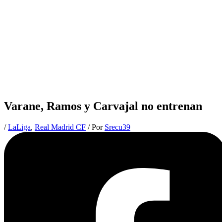
Varane, Ramos y Carvajal no entrenan
/
LaLiga
,
Real Madrid CF
/ Por
Srecu39