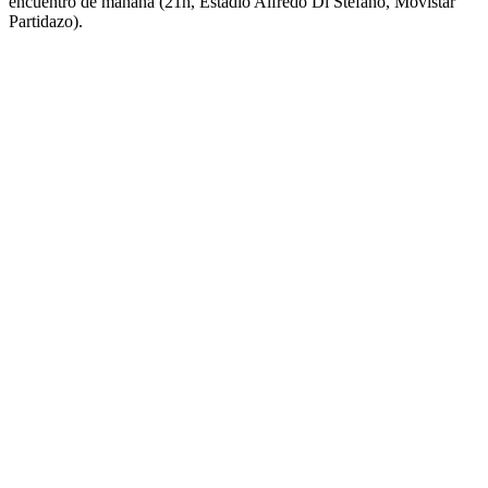
encuentro de mañana (21h, Estadio Alfredo Di Stéfano, Movistar
Partidazo).