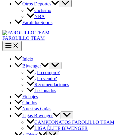
Otros Deportes
Ciclismo
NBA
FarolilloeSports
FAROLILLO TEAM
Inicio
Biwenger
¿Lo compro?
¿Lo vendo?
Recomendaciones
Lesionados
Fichajes
Chollos
Nuestras Guías
Ligas Biwenger
CAMPEONATOS FAROLILLO TEAM
LIGA ÉLITE BIWENGER