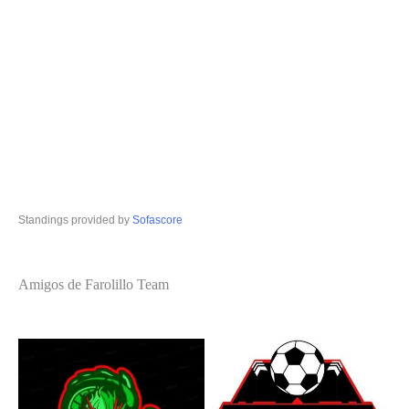
Standings provided by
Sofascore
Amigos de Farolillo Team