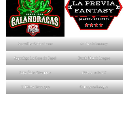
Superliga Calandracas
La Previa Fantasy
Superliga La Casa de Papel
Death Match League
Liga Élite Biwenger
Fútbol en la TV
El Olivo Biwenger
Cartagena League