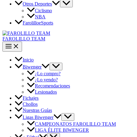
Otros Deportes
Ciclismo
NBA
FarolilloeSports
FAROLILLO TEAM
Inicio
Biwenger
¿Lo compro?
¿Lo vendo?
Recomendaciones
Lesionados
Fichajes
Chollos
Nuestras Guías
Ligas Biwenger
CAMPEONATOS FAROLILLO TEAM
LIGA ÉLITE BIWENGER