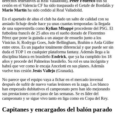
derechos federativos al Real Valladolid),
Peter Federico
tras su
cesión en el Valencia CF ha sido traspasado el Getafe de Bordalás y
Mario Martín
ha sido cedido al Real Valladolid.
En el apartado de altas el club ha dado un salto de calidad con su
ansiado fichaje desde hace ya unas cuantas temporadas: la llegada
de una superestrella como
Kylian Mbappé
procedente del PSG. El
futbolista francés de 25 años era el sueño dorado de Florentino
Pérez que pone la guinda a un ataque de ensueño junto a los
Vinicius Jr, Rodrygo Goes, Jude Bellingham, Brahim o Arda Güller
entre otros. Es un jugador totalmente diferencial y que puede ser sin
duda el TOP 1 en cualquier plataforma fantasy. Además llega a la
disciplina blanca en brasileño
Endrick
, que ya ha cumplido los 18
años y procede del Palmeiras brasileño. Su rol es una incógnita y
habrá que ver como le encaja Ancelotti en sus planes. Además
vuelve tras cesión
Jesús Vallejo
(Granada).
No parece que el equipo vaya a fichar en el mercado invernal
después de sufrir de nuevo varias lesiones en la zaga. Los blanco
han empezado dubitativos el campeonato pero han ido mejorando
sus prestaciones con el paso de las semanas. Se es líder del
campeonato y se sigue vivo tanto en liga como en Copa del Rey.
Capitanes y encargados del balón parado