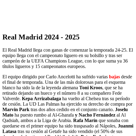
Real Madrid 2024 - 2025
El Real Madrid llega con ganas de comenzar la temporada 24-25. El
equipo llega con el campeonato liguero en su bolsillo y tras ser
campeón de la UEFA Champions League, con lo que suma ya 36
títulos ligueros y 15 campeonatos europeos.
El equipo dirigido por Carlo Ancelotti ha sufrido varias
bajas
desde
el final de temporada. Una de las más dolorosas para el esquema
blanco ha sido la de la leyenda alemana
Toni Kroos
, que se ha
retirado dejando un hueco y el número 8 a su compañero Fede
Valverde.
Kepa Arrizabalaga
ha vuelto al Chelsea tras su período
de cesión. La UD Las Palmas ha ejercido su derecho de compra por
Marvin Park
tras dos años cedido en el conjunto canario.
Joselu
Mato
ha puesto rumbo al Al-Gharafa
y Nacho Fernández
al Al
Qadsiah, ambos a la Liga de Arabia.
Rafa Marín
que sonaba con
quedarse en el primer equipo ha sido traspasado al Nápoles,
Juanmi
Latasa
tras su cesión al Getafe ha sido vendido (el 50% de sus