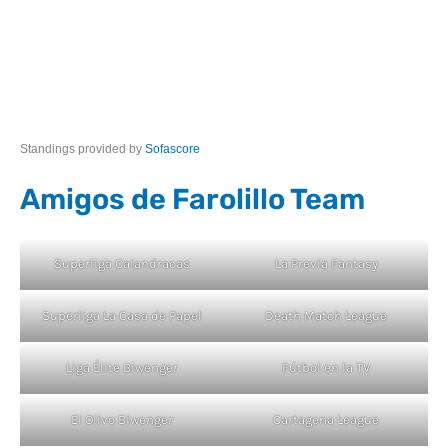
Standings provided by
Sofascore
Amigos de Farolillo Team
Superliga Calandracas
La Previa Fantasy
Superliga La Casa de Papel
Death Match League
Liga Élite Biwenger
Fútbol en la TV
El Olivo Biwenger
Cartagena League