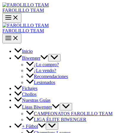
Ir
al
FAROLILLO TEAM
contenido
FAROLILLO TEAM
Inicio
Biwenger
¿Lo compro?
¿Lo vendo?
Recomendaciones
Lesionados
Fichajes
Chollos
Nuestras Guías
Ligas Biwenger
CAMPEONATOS FAROLILLO TEAM
LIGA ÉLITE BIWENGER
+ Fútbol
Champions League