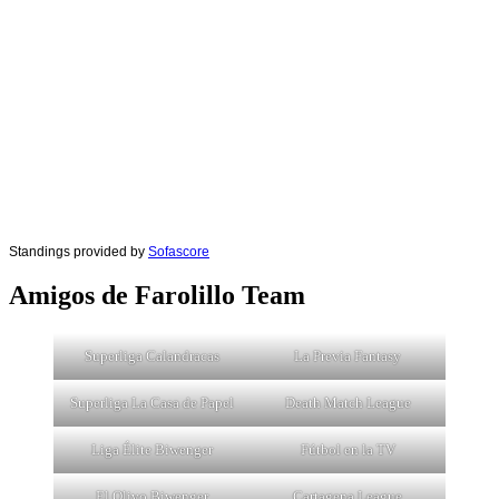
Standings provided by
Sofascore
Amigos de Farolillo Team
Superliga Calandracas
La Previa Fantasy
Superliga La Casa de Papel
Death Match League
Liga Élite Biwenger
Fútbol en la TV
El Olivo Biwenger
Cartagena League