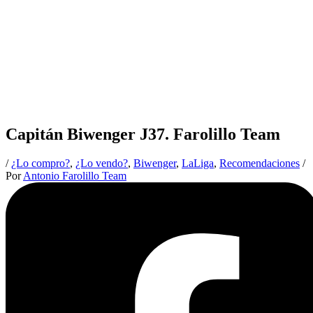
Capitán Biwenger J37. Farolillo Team
/
¿Lo compro?
,
¿Lo vendo?
,
Biwenger
,
LaLiga
,
Recomendaciones
/
Por
Antonio Farolillo Team