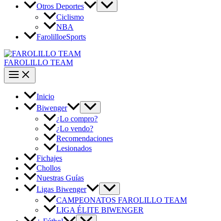
Otros Deportes
Ciclismo
NBA
FarolilloeSports
FAROLILLO TEAM
Inicio
Biwenger
¿Lo compro?
¿Lo vendo?
Recomendaciones
Lesionados
Fichajes
Chollos
Nuestras Guías
Ligas Biwenger
CAMPEONATOS FAROLILLO TEAM
LIGA ÉLITE BIWENGER