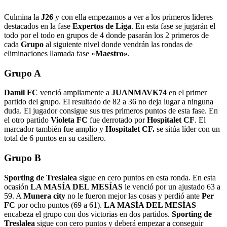
Culmina la
J26
y con ella empezamos a ver a los primeros lideres
destacados en la fase
Expertos de Liga
. En esta fase se jugarán el
todo por el todo en grupos de 4 donde pasarán los 2 primeros de
cada
Grupo
al siguiente nivel donde vendrán las rondas de
eliminaciones llamada fase «
Maestro»
.
Grupo A
Damil FC
venció ampliamente a
JUANMAVK74
en el primer
partido del grupo. El resultado de 82 a 36 no deja lugar a ninguna
duda. El jugador consigue sus tres primeros puntos de esta fase. En
el otro partido
Violeta FC
fue derrotado por
Hospitalet CF
. El
marcador también fue amplio y
Hospitalet CF.
se sitúa líder con un
total de 6 puntos en su casillero.
Grupo B
Sporting de Treslalea
sigue en cero puntos en esta ronda. En esta
ocasión
LA MASÍA DEL MESÍAS
le venció por un ajustado 63 a
59. A
Munera city
no le fueron mejor las cosas y perdió ante
Per
FC
por ocho puntos (69 a 61).
LA MASÍA DEL MESÍAS
encabeza el grupo con dos victorias en dos partidos.
Sporting de
Treslalea
sigue con cero puntos y deberá empezar a conseguir