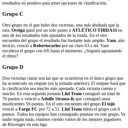
resultados en positivo para tener opciones de clasificación.
Grupo C
Otro grupo en el que hubo dos victorias, una más abultada que la
otra.
Oveiga
ganó por un solo punto a
ATLÉTICO THIDASI
en
uno de los resultados más ajustados de la ronda. En el otro
encuentro del grupo el resultado fue bastante más amplio.
Vam
, aún
invicto, venció a
Robertocarlos
por un claro 63 a 44. Vam
encabeza el grupo con 6/6 hasta el momento. ¿Seguirá aguantando
el ritmo?
Grupo D
Dos victorias claras son las que se ocurrieron en el único grupo que
ha acontecido un empate (en la jornada anterior). El empate hará que
la clasificación sea mucho más apretada. Cada victoria cuenta y
mucho. En esta segunda jornada
Llul Team
consiguió un total de
76 puntos y venció a
Adolfo Strauss-K
que consiguió unos
insuficientes 59 puntos. En el otro encuentro del grupo
El tojú
venció a
Fargo FC
por 72 a 51.
Llul Team
lidera el grupo con 6
puntos. Todos los equipos han conseguido puntuar en este grupo. Ya
nadie regala nada, estamos viendo varios de los mejores jugadores
de Biwenger en esta liga.