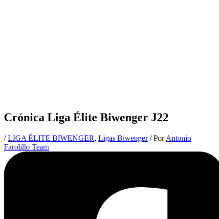
Crónica Liga Élite Biwenger J22
/
LIGA ÉLITE BIWENGER
,
Ligas Biwenger
/ Por
Antonio
Farolillo Team