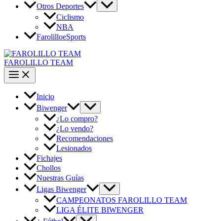
Otros Deportes
Ciclismo
NBA
FarolilloeSports
FAROLILLO TEAM
Inicio
Biwenger
¿Lo compro?
¿Lo vendo?
Recomendaciones
Lesionados
Fichajes
Chollos
Nuestras Guías
Ligas Biwenger
CAMPEONATOS FAROLILLO TEAM
LIGA ÉLITE BIWENGER