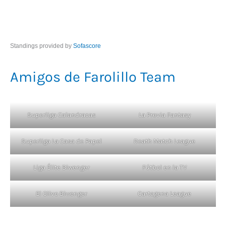
Standings provided by
Sofascore
Amigos de Farolillo Team
Superliga Calandracas
La Previa Fantasy
Superliga La Casa de Papel
Death Match League
Liga Élite Biwenger
Fútbol en la TV
El Olivo Biwenger
Cartagena League