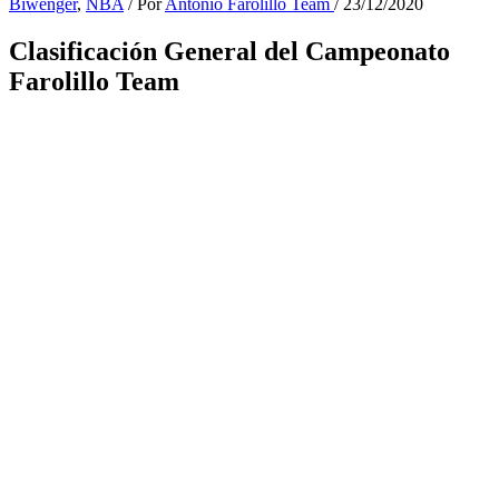
Biwenger
,
NBA
/ Por
Antonio Farolillo Team
/
23/12/2020
Clasificación General del Campeonato
Farolillo Team