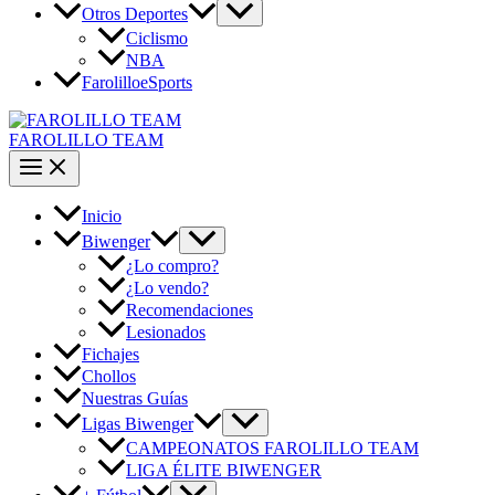
Otros Deportes
Ciclismo
NBA
FarolilloeSports
FAROLILLO TEAM
Inicio
Biwenger
¿Lo compro?
¿Lo vendo?
Recomendaciones
Lesionados
Fichajes
Chollos
Nuestras Guías
Ligas Biwenger
CAMPEONATOS FAROLILLO TEAM
LIGA ÉLITE BIWENGER