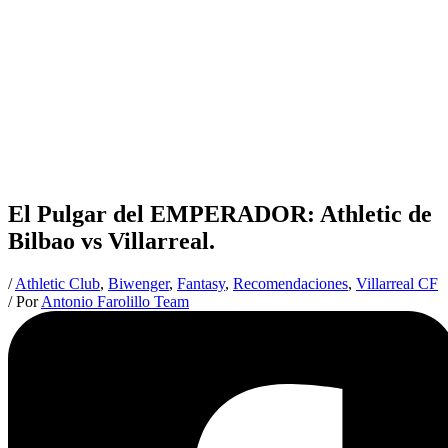
El Pulgar del EMPERADOR: Athletic de
Bilbao vs Villarreal.
/
Athletic Club
,
Biwenger
,
Fantasy
,
Recomendaciones
,
Villarreal CF
/ Por
Antonio Farolillo Team