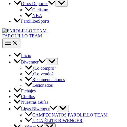
Otros Deportes
Ciclismo
NBA
FarolilloeSports
FAROLILLO TEAM
Inicio
Biwenger
¿Lo compro?
¿Lo vendo?
Recomendaciones
Lesionados
Fichajes
Chollos
Nuestras Guías
Ligas Biwenger
CAMPEONATOS FAROLILLO TEAM
LIGA ÉLITE BIWENGER