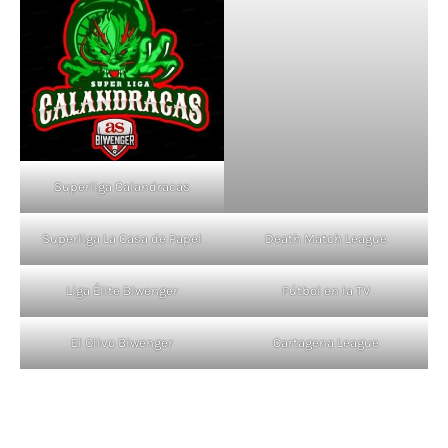
Superliga Calandracas
Superliga La Casa de Papel
Death Match League
Liga Élite Biwenger
Fútbol en la TV
El Olivo Biwenger
Cartagena League