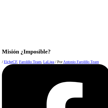
Misión ¿Imposible?
/
ElcheCF
,
Farolillo Team
,
LaLiga
/ Por
Antonio Farolillo Team