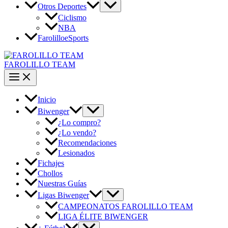
Otros Deportes
Ciclismo
NBA
FarolilloeSports
FAROLILLO TEAM
Inicio
Biwenger
¿Lo compro?
¿Lo vendo?
Recomendaciones
Lesionados
Fichajes
Chollos
Nuestras Guías
Ligas Biwenger
CAMPEONATOS FAROLILLO TEAM
LIGA ÉLITE BIWENGER