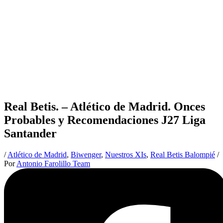
Real Betis. – Atlético de Madrid. Onces
Probables y Recomendaciones J27 Liga
Santander
/
Atlético de Madrid
,
Biwenger
,
Nuestros XIs
,
Real Betis Balompié
/
Por
Antonio Farolillo Team