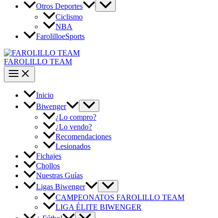
Otros Deportes
Ciclismo
NBA
FarolilloeSports
FAROLILLO TEAM
Inicio
Biwenger
¿Lo compro?
¿Lo vendo?
Recomendaciones
Lesionados
Fichajes
Chollos
Nuestras Guías
Ligas Biwenger
CAMPEONATOS FAROLILLO TEAM
LIGA ÉLITE BIWENGER