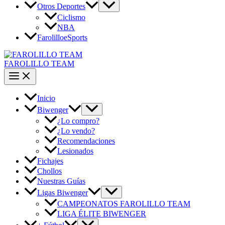
Otros Deportes
Ciclismo
NBA
FarolilloeSports
FAROLILLO TEAM
Inicio
Biwenger
¿Lo compro?
¿Lo vendo?
Recomendaciones
Lesionados
Fichajes
Chollos
Nuestras Guías
Ligas Biwenger
CAMPEONATOS FAROLILLO TEAM
LIGA ÉLITE BIWENGER