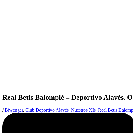
Real Betis Balompié – Deportivo Alavés. 
/
Biwenger
,
Club Deportivo Alavés
,
Nuestros XIs
,
Real Betis Balomp