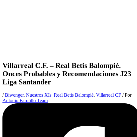
Villarreal C.F. – Real Betis Balompié.
Onces Probables y Recomendaciones J23
Liga Santander
/
Biwenger
,
Nuestros XIs
,
Real Betis Balompié
,
Villarreal CF
/ Por
Antonio Farolillo Team