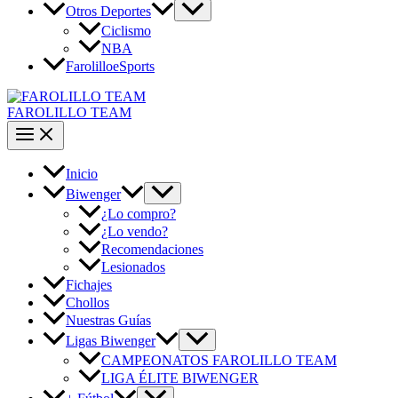
Otros Deportes
Ciclismo
NBA
FarolilloeSports
FAROLILLO TEAM
Inicio
Biwenger
¿Lo compro?
¿Lo vendo?
Recomendaciones
Lesionados
Fichajes
Chollos
Nuestras Guías
Ligas Biwenger
CAMPEONATOS FAROLILLO TEAM
LIGA ÉLITE BIWENGER