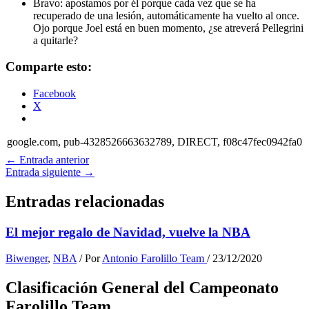
Bravo: apostamos por él porque cada vez que se ha
recuperado de una lesión, automáticamente ha vuelto al once.
Ojo porque Joel está en buen momento, ¿se atreverá Pellegrini
a quitarle?
Comparte esto:
Facebook
X
google.com, pub-4328526663632789, DIRECT, f08c47fec0942fa0
←
Entrada anterior
Entrada siguiente
→
Entradas relacionadas
El mejor regalo de Navidad, vuelve la NBA
Biwenger
,
NBA
/ Por
Antonio Farolillo Team
/
23/12/2020
Clasificación General del Campeonato
Farolillo Team