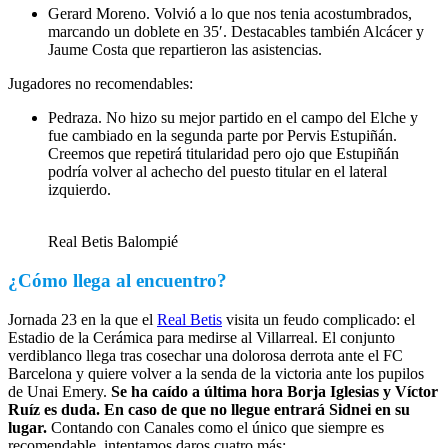
Gerard Moreno. Volvió a lo que nos tenia acostumbrados,
marcando un doblete en 35′. Destacables también Alcácer y
Jaume Costa que repartieron las asistencias.
Jugadores no recomendables:
Pedraza. No hizo su mejor partido en el campo del Elche y
fue cambiado en la segunda parte por Pervis Estupiñán.
Creemos que repetirá titularidad pero ojo que Estupiñán
podría volver al achecho del puesto titular en el lateral
izquierdo.
Real Betis Balompié
¿Cómo llega al encuentro?
Jornada 23 en la que el
Real Betis
visita un feudo complicado: el
Estadio de la Cerámica para medirse al Villarreal. El conjunto
verdiblanco llega tras cosechar una dolorosa derrota ante el FC
Barcelona y quiere volver a la senda de la victoria ante los pupilos
de Unai Emery.
Se ha caído a última hora Borja Iglesias y Víctor
Ruíz es duda. En caso de que no llegue entrará Sidnei en su
lugar.
Contando con Canales como el único que siempre es
recomendable, intentamos daros cuatro más: