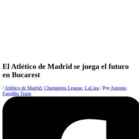
El Atlético de Madrid se juega el futuro
en Bucarest
/
Atlético de Madrid
,
Champions League
,
LaLiga
/ Por
Antonio
Farolillo Team