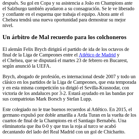
después. Su gol en Copa y su asistencia a João en Champions ante
el Salzburgo también ayudaron a su consagración. Se le ve liberado
y confiante en el esquema que trabaja el equipo. Ahora ante el
Chelsea tendrá una nueva oportunidad para demostrar su mejor
nivel.
Un árbitro de Mal recuerdo para los colchoneros
El alemán Felix Brych dirigirá el partido de ida de los octavos de
final de la Liga de Campeones entre el
Atlético de Madrid
y
el Chelsea, que se disputará el martes 23 de febrero en Bucarest,
según anunció la UEFA.
Brych, abogado de profesión, es internacional desde 2007 y todo un
clásico en los partidos de la Liga de Campeones, que esta temporada
y en esta misma competición ya dirigió el Sevilla-Krasnodar, con
victoria de los andaluces por 3-2. Estará ayudado en las bandas por
sus compatriotas Mark Borsch y Stefan Lupp.
Este colegiado no le trae buenos recuerdos al Atlético. En 2015, el
germano expulsó por doble amarilla a Arda Turan en la vuelta de los
cuartos de final de la Champions en el Santiago Bernabéu. Una
eliminatoria que iba 0-0 y que tras la roja al turco se acabó
decantando del lado del Real Madrid con un gol de Chicharito.