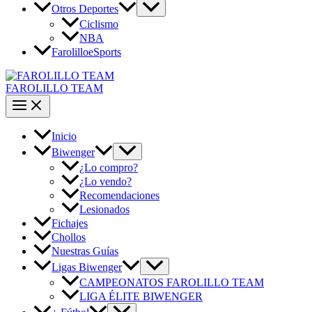
Otros Deportes
Ciclismo
NBA
FarolilloeSports
FAROLILLO TEAM
Inicio
Biwenger
¿Lo compro?
¿Lo vendo?
Recomendaciones
Lesionados
Fichajes
Chollos
Nuestras Guías
Ligas Biwenger
CAMPEONATOS FAROLILLO TEAM
LIGA ÉLITE BIWENGER