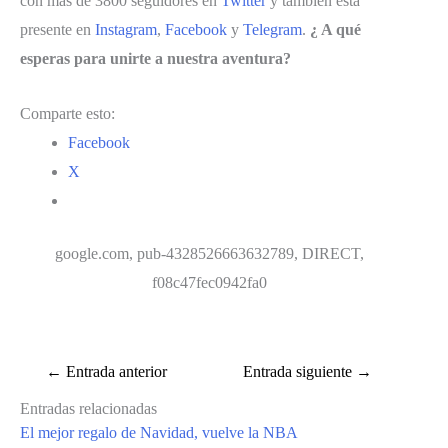
con más de 3800 seguidores en
Twitter
y también está
presente en
Instagram
,
Facebook
y
Telegram
.
¿ A qué
esperas para unirte a nuestra aventura?
Comparte esto:
Facebook
X
google.com, pub-4328526663632789, DIRECT,
f08c47fec0942fa0
←
Entrada anterior
Entrada siguiente
→
Entradas relacionadas
El mejor regalo de Navidad, vuelve la NBA