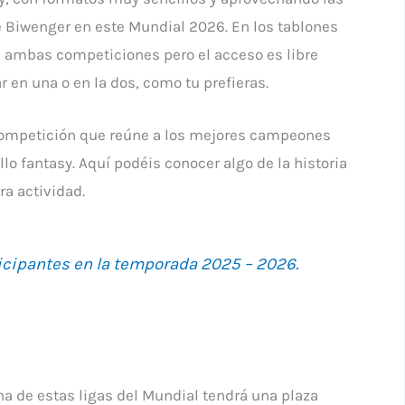
 Biwenger en este Mundial 2026. En los tablones
de ambas competiciones pero el acceso es libre
r en una o en la dos, como tu prefieras.
 competición que reúne a los mejores campeones
lo fantasy. Aquí podéis conocer algo de la historia
ra actividad.
ticipantes en la temporada 2025 – 2026.
na de estas ligas del Mundial tendrá una plaza