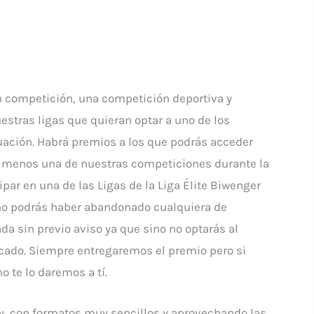
n competición, una competición deportiva y
estras ligas que quieran optar a uno de los
ación. Habrá premios a los que podrás acceder
l menos una de nuestras competiciones durante la
ar en una de las Ligas de la Liga Élite Biwenger
o podrás haber abandonado cualquiera de
a sin previo aviso ya que sino no optarás al
icado. Siempre entregaremos el premio pero si
no te lo daremos a tí.
sy, con formatos muy sencillos y aprovechando las