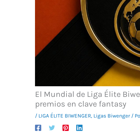
El Mundial de Liga Élite Biwe
premios en clave fantasy
/
LIGA ÉLITE BIWENGER
,
Ligas Biwenger
/ P