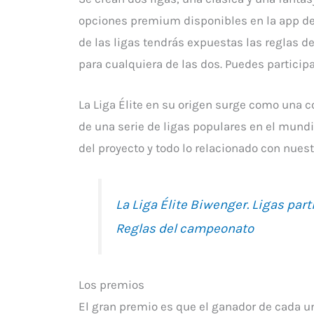
opciones premium disponibles en la app de
de las ligas tendrás expuestas las reglas 
para cualquiera de las dos. Puedes participa
La Liga Élite en su origen surge como una
de una serie de ligas populares en el mundil
del proyecto y todo lo relacionado con nuest
La Liga Élite Biwenger. Ligas par
Reglas del campeonato
Los premios
El gran premio es que el ganador de cada u