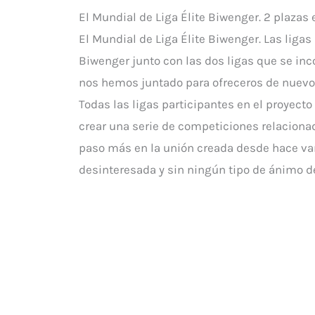
El Mundial de Liga Élite Biwenger. 2 plazas
El Mundial de Liga Élite Biwenger. Las ligas 
Biwenger junto con las dos ligas que se in
nos hemos juntado para ofreceros de nuevo
Todas las ligas participantes en el proyecto
crear una serie de competiciones relaciona
paso más en la unión creada desde hace va
desinteresada y sin ningún tipo de ánimo de