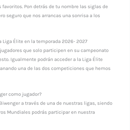
 favoritos. Pon detrás de tu nombre las siglas de
ero seguro que nos arrancas una sonrisa a los
la Liga Élite en la temporada 2026- 2027
s jugadores que solo participen en su campeonato
sto. Igualmente podrán acceder a la Liga Élite
ganando una de las dos competiciones que hemos
enger como jugador?
 Biwenger a través de una de nuestras ligas, siendo
os Mundiales podrás participar en nuestra