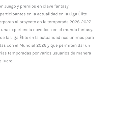
 en Juego y premios en clave fantasy
participantes en la actualidad en la Liga Élite
corporan al proyecto en la temporada 2026-2027
 una experiencia novedosa en el mundo fantasy.
 de la Liga Élite en la actualidad nos unimos para
das con el Mundial 2026 y que permiten dar un
rias temporadas por varios usuarios de manera
 lucro.