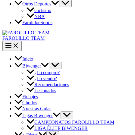
Otros Deportes
Ciclismo
NBA
FarolilloeSports
FAROLILLO TEAM
Inicio
Biwenger
¿Lo compro?
¿Lo vendo?
Recomendaciones
Lesionados
Fichajes
Chollos
Nuestras Guías
Ligas Biwenger
CAMPEONATOS FAROLILLO TEAM
LIGA ÉLITE BIWENGER