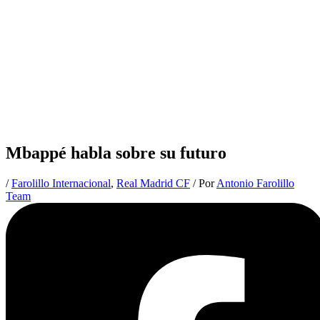
Mbappé habla sobre su futuro
/
Farolillo Internacional
,
Real Madrid CF
/ Por
Antonio Farolillo
Team