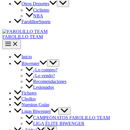
Otros Deportes
Ciclismo
NBA
FarolilloeSports
FAROLILLO TEAM
Inicio
Biwenger
¿Lo compro?
¿Lo vendo?
Recomendaciones
Lesionados
Fichajes
Chollos
Nuestras Guías
Ligas Biwenger
CAMPEONATOS FAROLILLO TEAM
LIGA ÉLITE BIWENGER